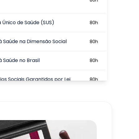
 Único de Saúde (SUS)
80
h
 à Saúde na Dimensão Social
80
h
 à Saúde no Brasil
80
h
ios Sociais Garantidos por Lei
80
h
 à Saúde e Segurança no
80
h
720
h