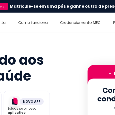
Matricule-se em uma pós e ganhe outra de pres
sto
:
nta
Como funciona
Credenciamento MEC
ado aos
Saúde
•
Con
cond
NOVO APP
Estude pelo nosso
aplicativo