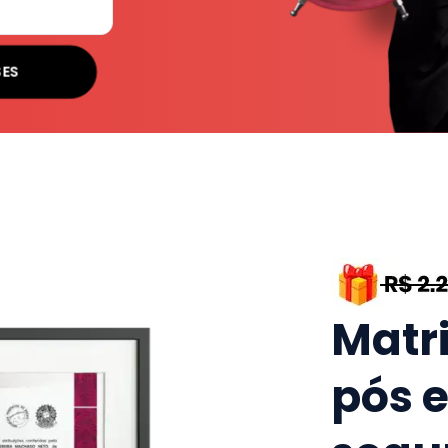
SES
Matr
pós 