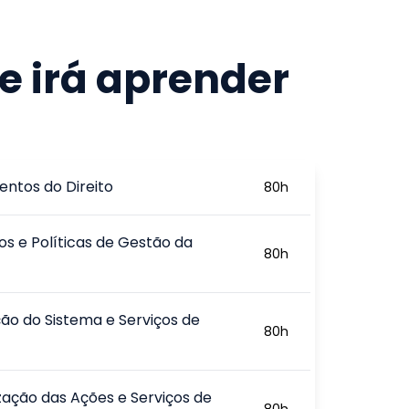
e irá aprender
ntos do Direito
80
h
ios e Políticas de Gestão da
80
h
ão do Sistema e Serviços de
80
h
ação das Ações e Serviços de
80
h