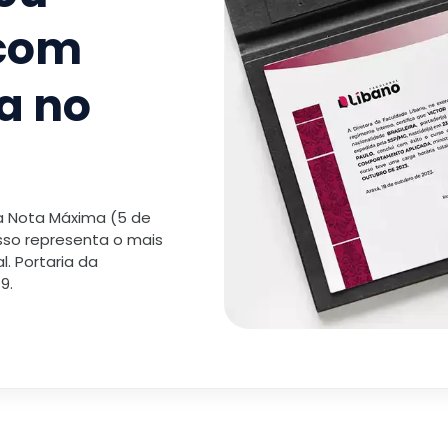
 com
a no
 a Nota Máxima (5 de
isso representa o mais
. Portaria da
9.