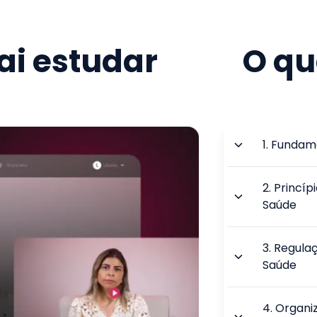
i estudar
O qu
1
.
Fundame
2
.
Princíp
Saúde
3
.
Regulaç
Saúde
4
.
Organiz