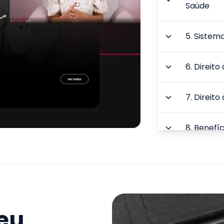
Saúde
5
.
Sistema
6
.
Direito
7
.
Direito
8
.
Benefíc
9
.
Direito
Trabalho
TOTAL:
seu