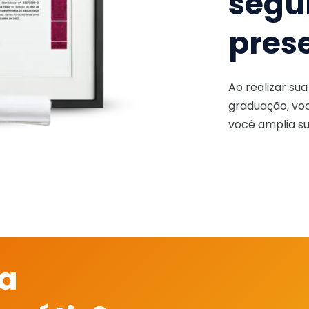
segu
pres
Ao realizar su
graduação, voc
você amplia su
 a