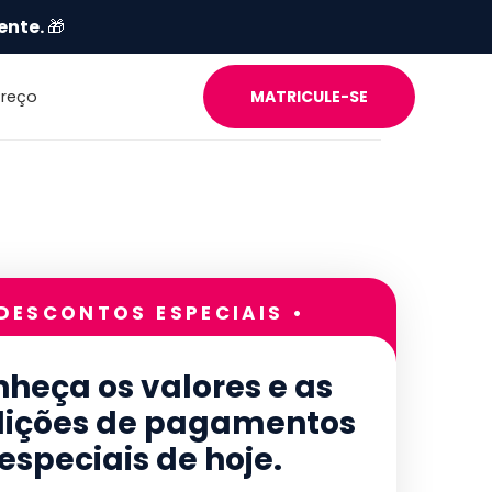
ente.
🎁
Preço
MATRICULE-SE
 DESCONTOS ESPECIAIS •
heça os valores e as
ições de pagamentos
especiais de hoje.