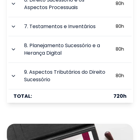
80
h
Aspectos Processuais
7
.
Testamentos e Inventários
80
h
8
.
Planejamento Sucessório e a
80
h
Herança Digital
9
.
Aspectos Tributários do Direito
80
h
Sucessório
TOTAL:
720
h