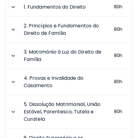
1
.
Fundamentos do Direito
80
h
2
.
Princípios e Fundamentos do
80
h
Direito de Família
3
.
Matrimônio à Luz do Direito de
80
h
Família
4
.
Provas e Invalidade do
80
h
Casamento
5
.
Dissolução Matrimonial, União
Estável, Parentesco, Tutela e
80
h
Curatela
6
.
Direito Sucessório e os