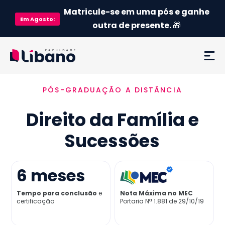
Matricule-se em uma pós e ganhe
Em
Agosto
:
outra de presente.
🎁
PÓS-GRADUAÇÃO A DISTÂNCIA
Ementa
Direito da Família e
Como funciona
Sucessões
Credenciamento MEC
6
meses
Preço
Tempo para conclusão
e
Nota Máxima no MEC
certificação
Portaria Nª 1.881 de 29/10/19
Já sou aluno