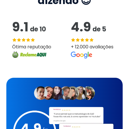
dizendo 😍
9.1
4.9
de
10
de
5
Ótima reputação
+ 12.000 avaliações