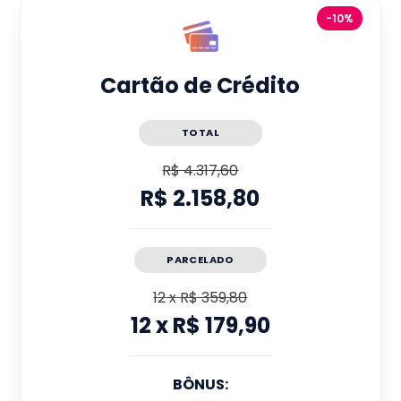
-10%
Cartão de Crédito
TOTAL
R$ 4.317,60
R$ 2.158,80
PARCELADO
12
x
R$ 359,80
12
x
R$ 179,90
BÔNUS: