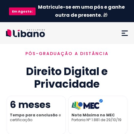
Matricule-se em uma pós e ganhe
Em
Agosto
:
outra de presente.
🎁
PÓS-GRADUAÇÃO A DISTÂNCIA
Ementa
Direito Digital e
Como funciona
Privacidade
Credenciamento MEC
6
meses
Preço
Tempo para conclusão
e
Nota Máxima no MEC
certificação
Portaria Nª 1.881 de 29/10/19
Já sou aluno