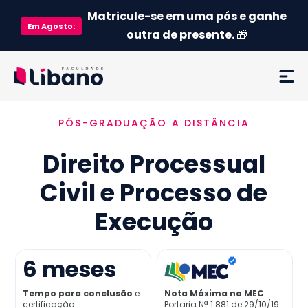
Matricule-se em uma pós e ganhe
Em
Agosto
:
outra de presente.
🎁
PÓS-GRADUAÇÃO A DISTÂNCIA
Ementa
Direito Processual
Como funciona
Civil e Processo de
Credenciamento MEC
Execução
Preço
6
meses
Já sou aluno
Tempo para conclusão
e
Nota Máxima no MEC
certificação
Portaria Nª 1.881 de 29/10/19