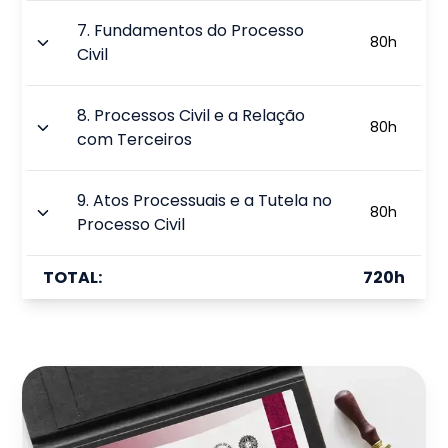
7
.
Fundamentos do Processo
80
h
Civil
8
.
Processos Civil e a Relação
80
h
com Terceiros
9
.
Atos Processuais e a Tutela no
80
h
Processo Civil
TOTAL:
720
h