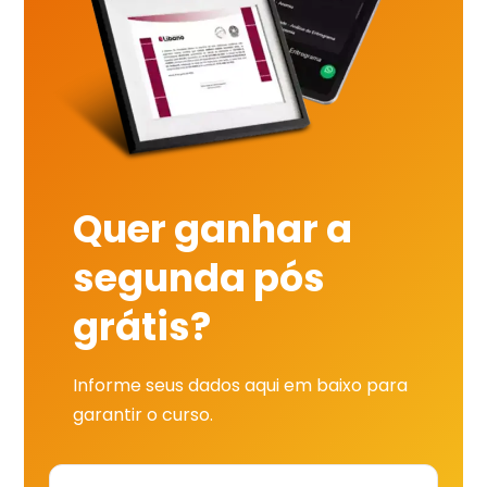
Quer ganhar a
segunda pós
grátis?
Informe seus dados aqui em baixo para
garantir o curso.