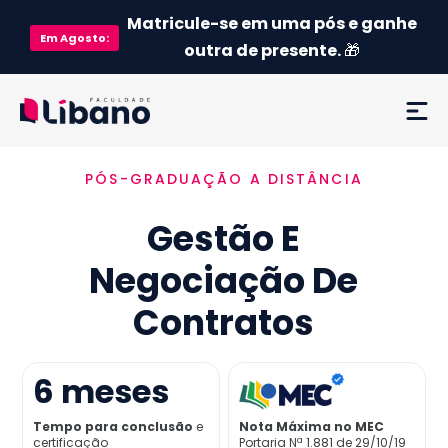
Matricule-se em uma pós e ganhe
Em
Agosto
:
outra de presente.
🎁
PÓS-GRADUAÇÃO A DISTÂNCIA
Ementa
Gestão E
Como funciona
Negociação De
Credenciamento MEC
Contratos
Preço
6
meses
Já sou aluno
Tempo para conclusão
e
Nota Máxima no MEC
certificação
Portaria Nª 1.881 de 29/10/19