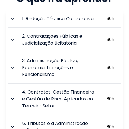
1
.
Redação Técnica Corporativa
80
h
2
.
Contratações Públicas e
80
h
Judicialização Licitatória
3
.
Administração Pública,
Economia, Licitações e
80
h
Funcionalismo
4
.
Contratos, Gestão Financeira
e Gestão de Risco Aplicados ao
80
h
Terceiro Setor
5
.
Tributos e a Administração
80
h