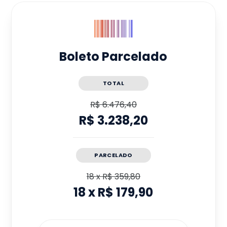
Boleto Parcelado
TOTAL
R$ 6.476,40
R$ 3.238,20
PARCELADO
18
x
R$ 359,80
18
x
R$ 179,90