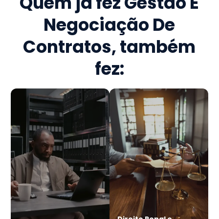
Quem já fez
Gestão E
Negociação De
Contratos
, também
fez:
Direito Penal e