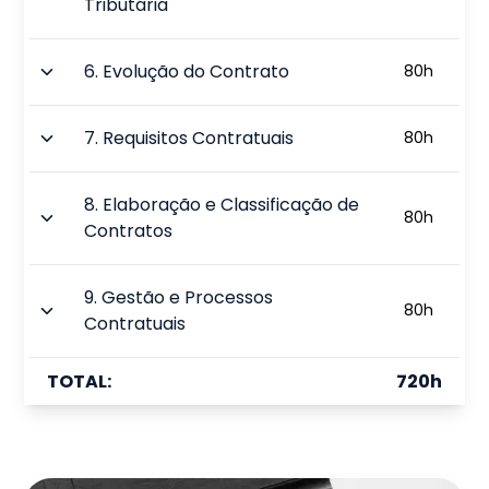
Tributária
6
.
Evolução do Contrato
80
h
7
.
Requisitos Contratuais
80
h
8
.
Elaboração e Classificação de
80
h
Contratos
9
.
Gestão e Processos
80
h
Contratuais
TOTAL:
720
h