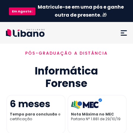
Matricule-se em uma pós e ganhe
Em
Agosto
:
outra de presente.
🎁
PÓS-GRADUAÇÃO A DISTÂNCIA
Ementa
Informática
Como funciona
Forense
Credenciamento MEC
6
meses
Preço
Tempo para conclusão
e
Nota Máxima no MEC
certificação
Portaria Nª 1.881 de 29/10/19
Já sou aluno