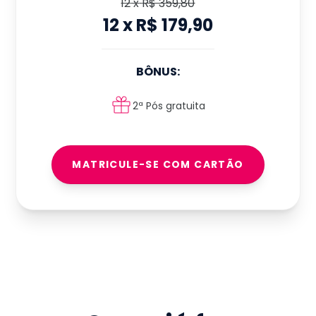
12
x
R$ 359,80
12
x
R$ 179,90
BÔNUS:
2ª Pós gratuita
MATRICULE-SE COM CARTÃO