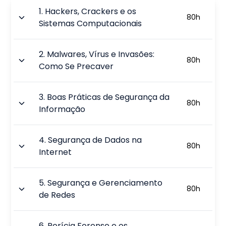
1
.
Hackers, Crackers e os
80
h
Sistemas Computacionais
2
.
Malwares, Vírus e Invasões:
80
h
Como Se Precaver
3
.
Boas Práticas de Segurança da
80
h
Informação
4
.
Segurança de Dados na
80
h
Internet
5
.
Segurança e Gerenciamento
80
h
de Redes
6
.
Perícia Forense e os