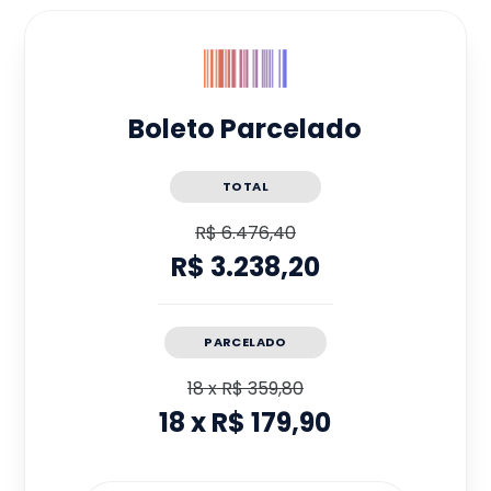
Boleto Parcelado
TOTAL
R$ 6.476,40
R$ 3.238,20
PARCELADO
18
x
R$ 359,80
18
x
R$ 179,90