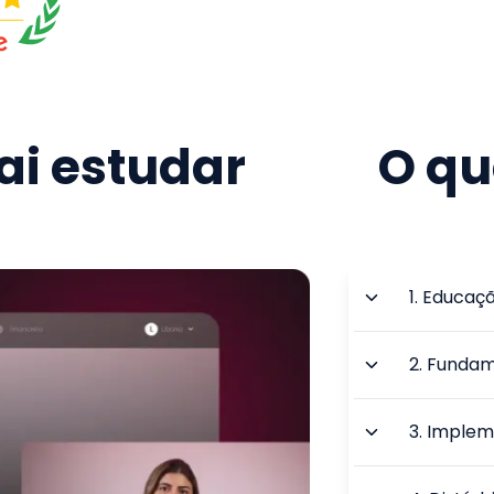
i estudar
O qu
1
.
Educaçã
2
.
Fundame
3
.
Impleme