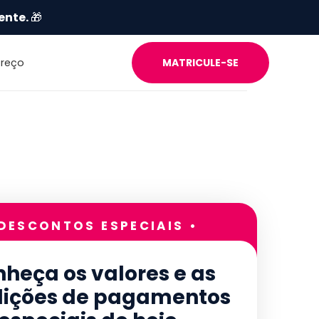
ente.
🎁
Preço
MATRICULE-SE
 DESCONTOS ESPECIAIS •
heça os valores e as
ições de pagamentos