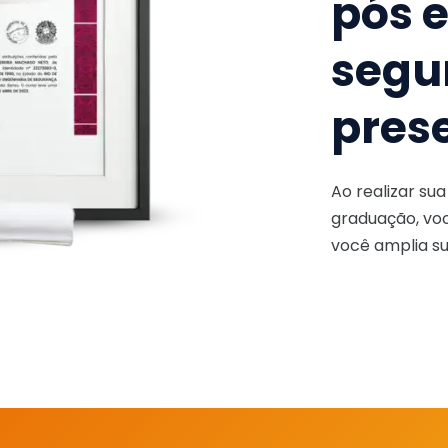
pós 
segu
pres
Ao realizar su
graduação, voc
você amplia su