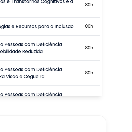
ios e Transtornos Cognitivos e a
80
h
gias e Recursos para a Inclusão
80
h
a Pessoas com Deficiência
80
h
Mobilidade Reduzida
a Pessoas com Deficiência
80
h
ixa Visão e Cegueira
a Pessoas com Deficiência
l, Altas Habilidades e
80
h
ação
a Pessoas com Deficiência
80
h