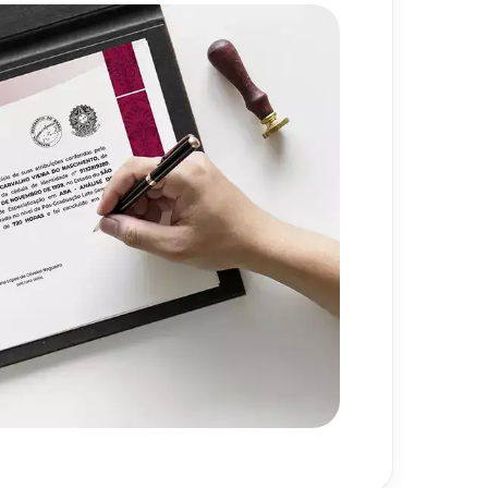
e Surdez
720
h