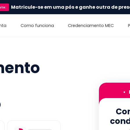
Matricule-se em uma pós e ganhe outra de pres
sto
:
nta
Como funciona
Credenciamento MEC
mento
•
o
Con
cond