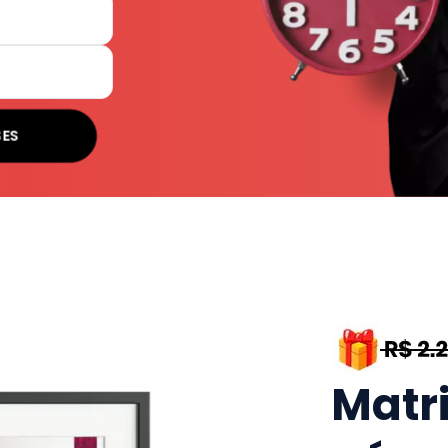
SES
Matr