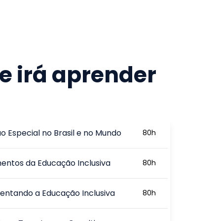
e irá aprender
o Especial no Brasil e no Mundo
80
h
ntos da Educação Inclusiva
80
h
ntando a Educação Inclusiva
80
h