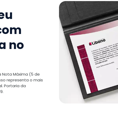
Auditiva 
seu
TOTAL:
 com
a no
 a Nota Máxima (5 de
isso representa o mais
. Portaria da
9.