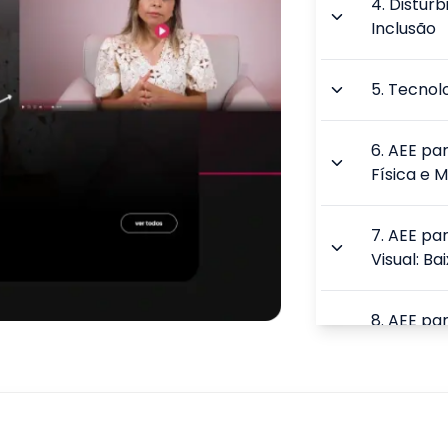
4
.
Distúrb
Inclusão
5
.
Tecnolo
6
.
AEE par
Física e 
7
.
AEE par
Visual: Ba
8
.
AEE par
Intelectua
Superdot
9
.
AEE par