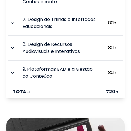
Conhecimento
7
.
Design de Trilhas e Interfaces
80
h
Educacionais
8
.
Design de Recursos
80
h
Audiovisuais e Interativos
9
.
Plataformas EAD e a Gestão
80
h
do Conteúdo
TOTAL:
720
h