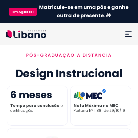
Matricule-se em uma pós e ganhe
Em
Agosto
:
outra de presente.
🎁
PÓS-GRADUAÇÃO A DISTÂNCIA
Ementa
Design Instrucional
Como funciona
Credenciamento MEC
6
meses
Tempo para conclusão
e
Nota Máxima no MEC
Preço
certificação
Portaria Nª 1.881 de 29/10/19
Já sou aluno