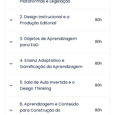
Plataformas e Legislação
2
.
Design Instrucional e a
80
h
Produção Editorial
3
.
Objetos de Aprendizagem
80
h
para EaD
4
.
Ensino Adaptativo e
80
h
Gamificação da Aprendizagem
5
.
Sala de Aula Invertida e o
80
h
Design Thinking
6
.
Aprendizagem e Conteúdo
para Construção do
80
h