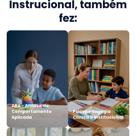
Instrucional
, também
fez:
ABA - Análise do
Comportamento
Psicopedagogia
Aplicada
Clínica e Institucional