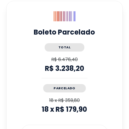
Boleto Parcelado
TOTAL
R$ 6.476,40
R$ 3.238,20
PARCELADO
18
x
R$ 359,80
18
x
R$ 179,90