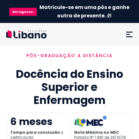
Matricule-se em uma pós e ganhe
Em
Agosto
:
outra de presente.
🎁
PÓS-GRADUAÇÃO A DISTÂNCIA
Ementa
Docência do Ensino
Como funciona
Superior e
Credenciamento MEC
Enfermagem
Preço
6
meses
Já sou aluno
Tempo para conclusão
e
Nota Máxima no MEC
certificação
Portaria Nª 1.881 de 29/10/19