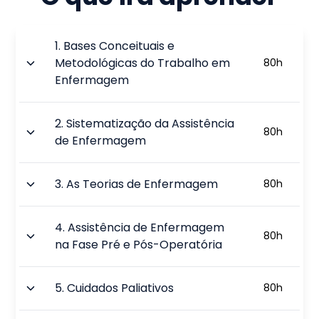
1
.
Bases Conceituais e
Metodológicas do Trabalho em
80
h
Enfermagem
2
.
Sistematização da Assistência
80
h
de Enfermagem
3
.
As Teorias de Enfermagem
80
h
4
.
Assistência de Enfermagem
80
h
na Fase Pré e Pós-Operatória
5
.
Cuidados Paliativos
80
h