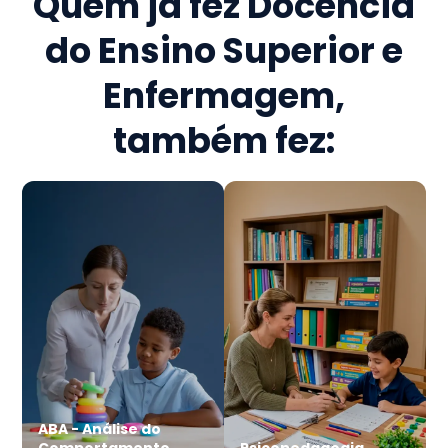
Quem já fez
Docência
do Ensino Superior e
Enfermagem
,
também fez:
ABA - Análise do
Comportamento
Psicopedagogia