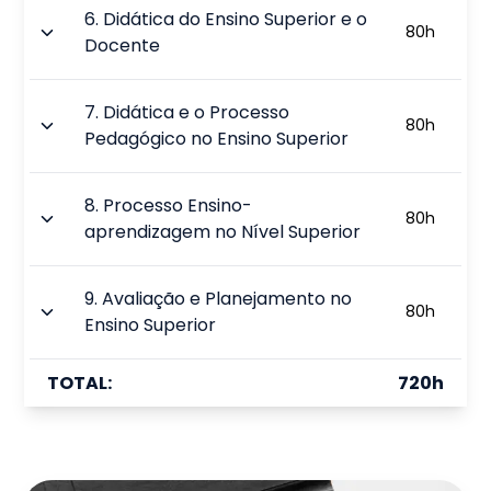
6
.
Didática do Ensino Superior e o
80
h
Docente
7
.
Didática e o Processo
80
h
Pedagógico no Ensino Superior
8
.
Processo Ensino-
80
h
aprendizagem no Nível Superior
9
.
Avaliação e Planejamento no
80
h
Ensino Superior
TOTAL:
720
h