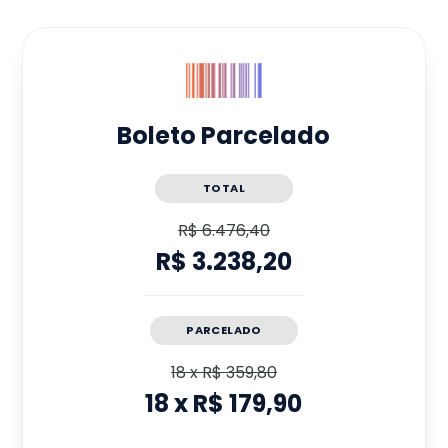
Boleto Parcelado
TOTAL
R$ 6.476,40
R$ 3.238,20
PARCELADO
18
x
R$ 359,80
18
x
R$ 179,90