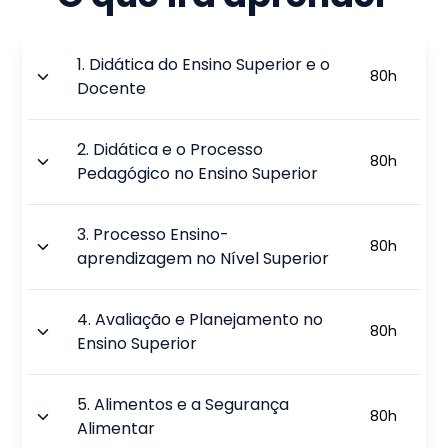
1
.
Didática do Ensino Superior e o
80
h
Docente
2
.
Didática e o Processo
80
h
Pedagógico no Ensino Superior
3
.
Processo Ensino-
80
h
aprendizagem no Nível Superior
4
.
Avaliação e Planejamento no
80
h
Ensino Superior
5
.
Alimentos e a Segurança
80
h
Alimentar