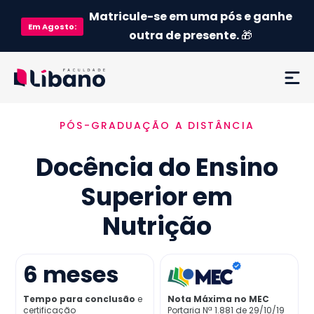
Matricule-se em uma pós e ganhe
Em
Agosto
:
outra de presente.
🎁
PÓS-GRADUAÇÃO A DISTÂNCIA
Ementa
Docência do Ensino
Como funciona
Superior em
Credenciamento MEC
Nutrição
Preço
6
meses
Já sou aluno
Tempo para conclusão
e
Nota Máxima no MEC
certificação
Portaria Nª 1.881 de 29/10/19