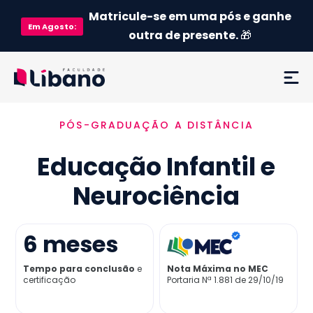
Matricule-se em uma pós e ganhe
Em
Agosto
:
outra de presente.
🎁
PÓS-GRADUAÇÃO A DISTÂNCIA
Ementa
Educação Infantil e
Como funciona
Neurociência
Credenciamento MEC
6
meses
Preço
Tempo para conclusão
e
Nota Máxima no MEC
certificação
Portaria Nª 1.881 de 29/10/19
Já sou aluno