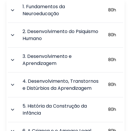
1
.
Fundamentos da
80
h
Neuroeducação
2
.
Desenvolvimento do Psiquismo
80
h
Humano
3
.
Desenvolvimento e
80
h
Aprendizagem
4
.
Desenvolvimento, Transtornos
80
h
e Distúrbios da Aprendizagem
5
.
História da Construção da
80
h
Infância
6
.
A Criança e o Amparo Legal
80
h