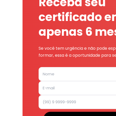
Receba seu
certificado 
apenas 6 me
Se você tem urgência e não pode espe
formar, essa é a oportunidade para se