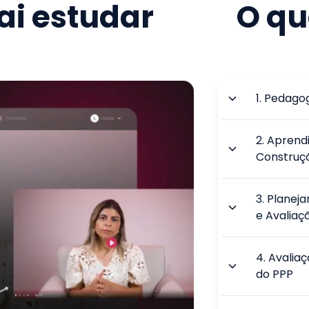
i estudar
O qu
1
.
Pedagog
2
.
Aprend
Construç
3
.
Planej
e Avaliaç
4
.
Avalia
do PPP