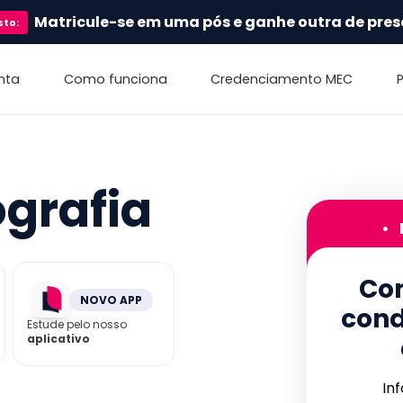
Matricule-se em uma pós e ganhe outra de pres
sto
:
nta
Como funciona
Credenciamento MEC
ografia
•
Con
NOVO APP
cond
Estude pelo nosso
aplicativo
In