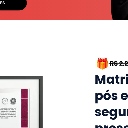
SES
Matr
pós 
segu