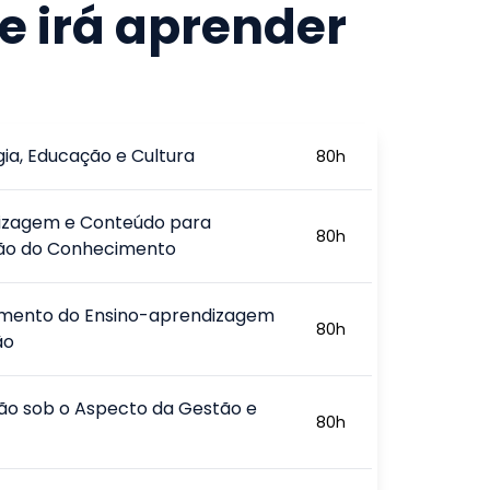
e irá aprender
ia, Educação e Cultura
80
h
izagem e Conteúdo para
80
h
ão do Conhecimento
amento do Ensino-aprendizagem
80
h
ão
ção sob o Aspecto da Gestão e
80
h