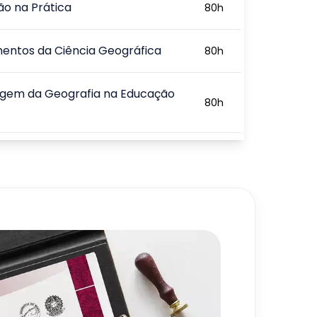
ão na Prática
80
h
entos da Ciência Geográfica
80
h
gem da Geografia na Educação
80
h
gias Metodológicas da Geografia
80
h
da Geografia e a
80
h
plinaridade
720
h