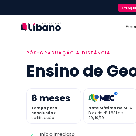
Em
Ago
Eme
PÓS-GRADUAÇÃO A DISTÂNCIA
Ensino de Ge
6
meses
Tempo para
Nota Máxima no MEC
conclusão
e
Portaria Nª 1.881 de
certificação
29/10/19
Início imediato