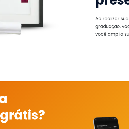
pres
Ao realizar su
graduação, voc
você amplia su
 a
grátis?