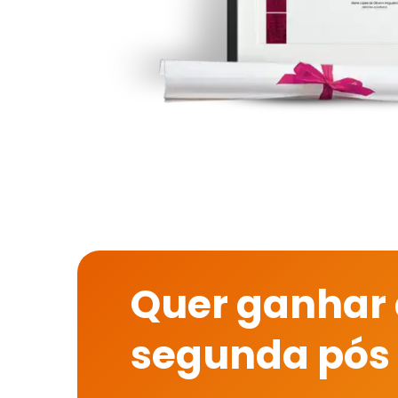
Quer ganhar
segunda pós 