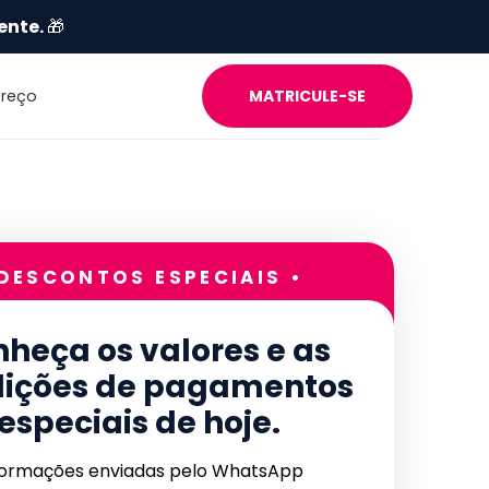
ente.
🎁
Preço
MATRICULE-SE
 DESCONTOS ESPECIAIS •
heça os valores e as
ições de pagamentos
especiais de hoje.
formações enviadas pelo WhatsApp