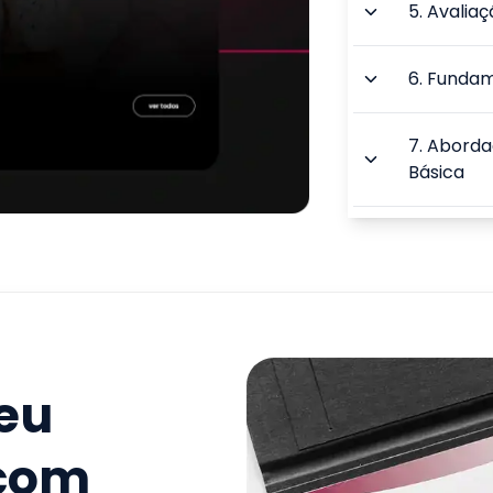
5
.
Avaliaç
6
.
Fundam
7
.
Aborda
Básica
8
.
Estraté
e a BNCC
9
.
Ensino 
Interdisci
seu
TOTAL:
 com