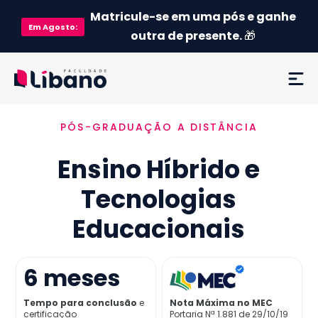
Matricule-se em uma pós e ganhe
Em
Agosto
:
outra de presente.
🎁
PÓS-GRADUAÇÃO A DISTÂNCIA
Ementa
Ensino Híbrido e
Como funciona
Tecnologias
Credenciamento MEC
Educacionais
Preço
6
meses
Já sou aluno
Tempo para conclusão
e
Nota Máxima no MEC
certificação
Portaria Nª 1.881 de 29/10/19