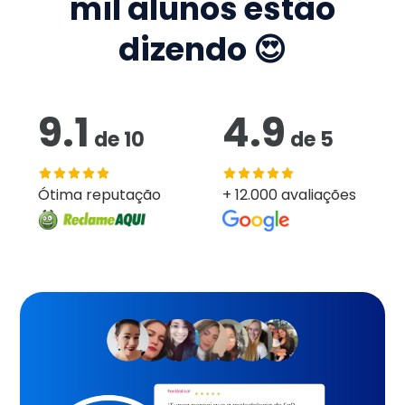
mil
alunos estão
dizendo 😍
9.1
4.9
de
10
de
5
Ótima reputação
+ 12.000 avaliações