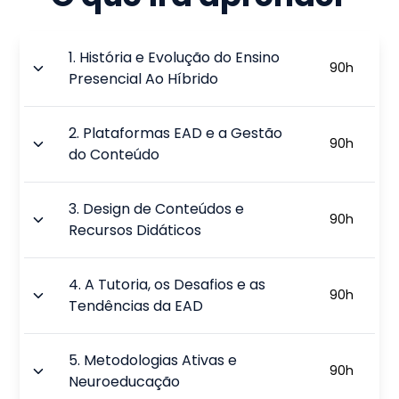
1
.
História e Evolução do Ensino
90
h
Presencial Ao Híbrido
2
.
Plataformas EAD e a Gestão
90
h
do Conteúdo
3
.
Design de Conteúdos e
90
h
Recursos Didáticos
4
.
A Tutoria, os Desafios e as
90
h
Tendências da EAD
5
.
Metodologias Ativas e
90
h
Neuroeducação