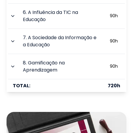
6
.
A Influência da TIC na
90
h
Educação
7
.
A Sociedade da Informação e
90
h
a Educação
8
.
Gamificação na
90
h
Aprendizagem
TOTAL:
720
h