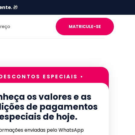
ente.
🎁
Preço
MATRICULE-SE
 DESCONTOS ESPECIAIS •
heça os valores e as
ições de pagamentos
especiais de hoje.
formações enviadas pelo WhatsApp