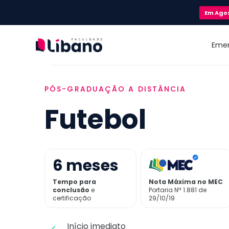
Em
Ago
Eme
PÓS-GRADUAÇÃO A DISTÂNCIA
Futebol
6
meses
Tempo para
Nota Máxima no MEC
conclusão
e
Portaria Nª 1.881 de
certificação
29/10/19
Início imediato