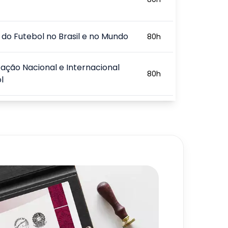
a do Futebol no Brasil e no Mundo
80
h
ação Nacional e Internacional
80
h
l
amento, Métodos e Treinamento
80
h
l
ador e as Modalidades
80
h
ticas
720
h