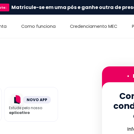
Matricule-se em uma pós e ganhe outra de pres
sto
:
nta
Como funciona
Credenciamento MEC
•
Con
NOVO APP
cond
Estude pelo nosso
aplicativo
In