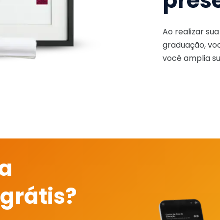
pres
Ao realizar su
graduação, voc
você amplia su
 a
grátis?