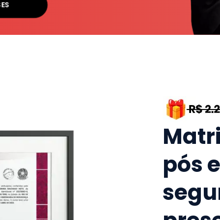
SES
Matr
pós 
segu