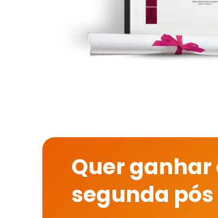
Quer ganhar
segunda pós 