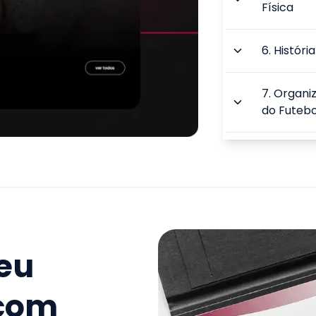
Física
6
.
Históri
7
.
Organiz
do Futebo
8
.
Planej
do Futebo
9
.
O Trein
Futebolís
seu
TOTAL:
 com