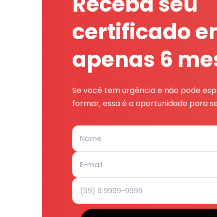
Receba seu
certificado 
apenas 6 me
Se você tem urgência e não pode espe
formar, essa é a oportunidade para se