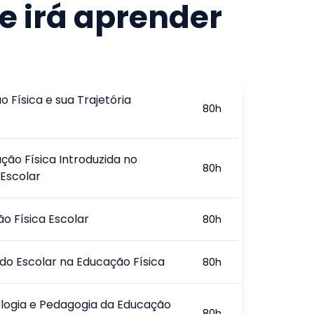
e irá aprender
 Física e sua Trajetória
80
h
ção Física Introduzida no
80
h
 Escolar
o Física Escolar
80
h
do Escolar na Educação Física
80
h
logia e Pedagogia da Educação
80
h