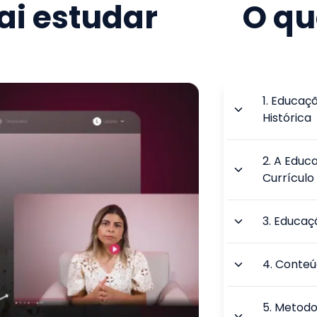
i estudar
O qu
1
.
Educação
Histórica
2
.
A Educa
Currículo
3
.
Educaçã
4
.
Conteú
5
.
Metodo