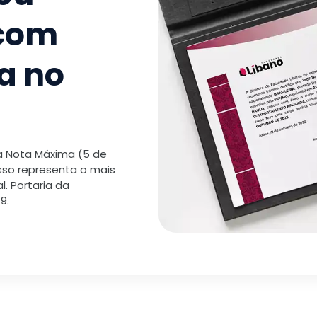
 com
a no
 a Nota Máxima (5 de
isso representa o mais
. Portaria da
9.