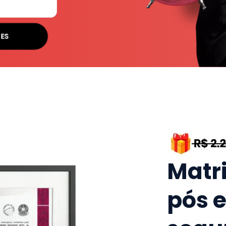
SES
Matr
pós 