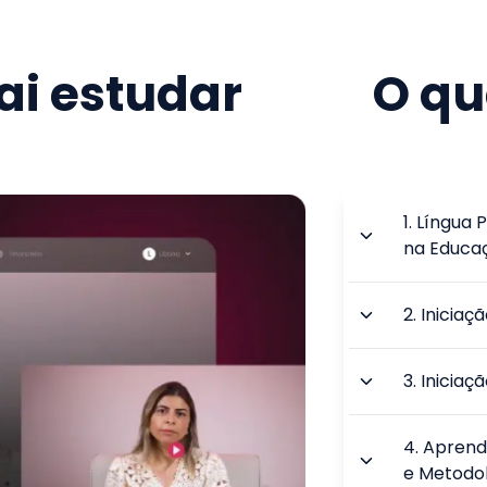
i estudar
O qu
1
.
Língua P
na Educa
2
.
Iniciaç
3
.
Iniciaç
4
.
Aprend
e Metodo