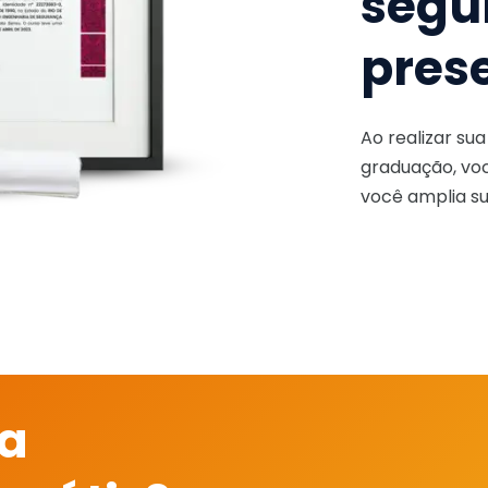
segu
pres
Ao realizar su
graduação, voc
você amplia su
 a