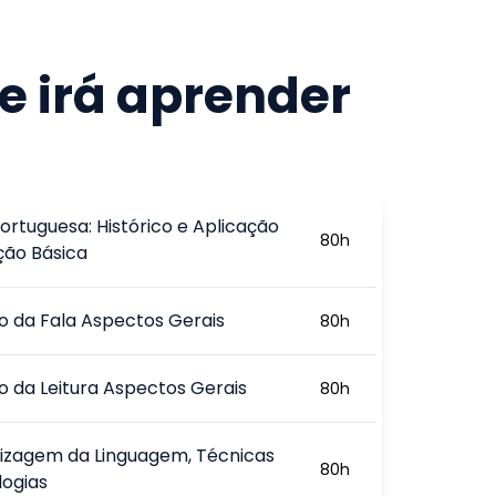
e irá aprender
ortuguesa: Histórico e Aplicação
80
h
ção Básica
ão da Fala Aspectos Gerais
80
h
ão da Leitura Aspectos Gerais
80
h
izagem da Linguagem, Técnicas
80
h
logias