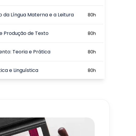
o da Língua Materna e a Leitura
80
h
 e Produção de Texto
80
h
nto: Teoria e Prática
80
h
ca e Linguística
80
h
ística Aplicada à Língua
80
h
sa
720
h