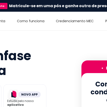
Matricule-se em uma pós e ganhe outra de pres
sto
:
nta
Como funciona
Credenciamento MEC
nfase
a
•
Con
cond
NOVO APP
Estude pelo nosso
aplicativo