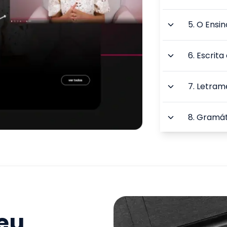
5
.
O Ensin
6
.
Escrita
7
.
Letrame
8
.
Gramáti
9
.
A Lingu
Portugue
TOTAL:
seu