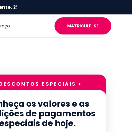
ente.
🎁
Preço
MATRICULE-SE
 DESCONTOS ESPECIAIS •
heça os valores e as
ições de pagamentos
especiais de hoje.