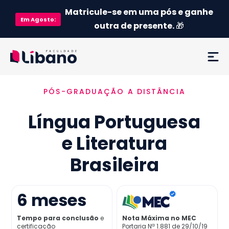
Matricule-se em uma pós e ganhe
Em
Agosto
:
outra de presente.
🎁
PÓS-GRADUAÇÃO A DISTÂNCIA
Ementa
Língua Portuguesa
Como funciona
e Literatura
Credenciamento MEC
Brasileira
Preço
6
meses
Já sou aluno
Tempo para conclusão
e
Nota Máxima no MEC
certificação
Portaria Nª 1.881 de 29/10/19