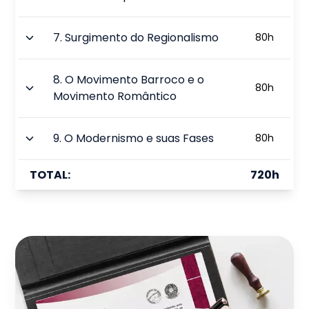
7
.
Surgimento do Regionalismo
80
h
8
.
O Movimento Barroco e o
80
h
Movimento Romântico
9
.
O Modernismo e suas Fases
80
h
TOTAL:
720
h