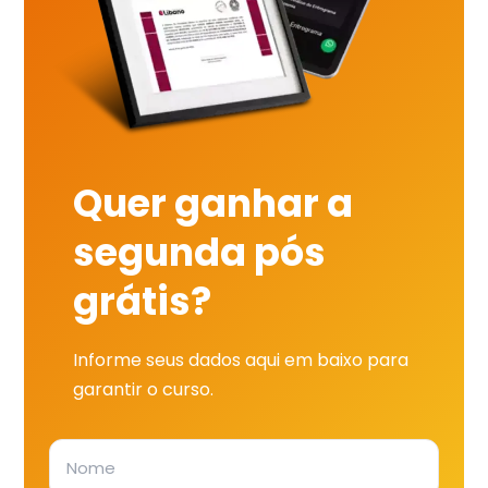
Quer ganhar a
segunda pós
grátis?
Informe seus dados aqui em baixo para
garantir o curso.