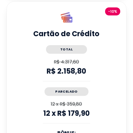
-10%
Cartão de Crédito
TOTAL
R$ 4.317,60
R$ 2.158,80
PARCELADO
12
x
R$ 359,80
12
x
R$ 179,90
BÔNUS: