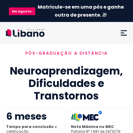
Matricule-se em uma pós e ganhe
Em
Agosto
:
outra de presente.
🎁
PÓS-GRADUAÇÃO A DISTÂNCIA
Ementa
Neuroaprendizagem,
Como funciona
Dificuldades e
Credenciamento MEC
Transtornos
Preço
6
meses
Já sou aluno
Tempo para conclusão
e
Nota Máxima no MEC
certificação
Portaria Nª 1.881 de 29/10/19