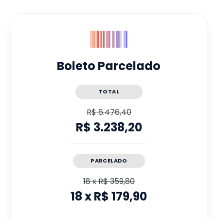
Boleto Parcelado
TOTAL
R$ 6.476,40
R$ 3.238,20
PARCELADO
18
x
R$ 359,80
18
x
R$ 179,90