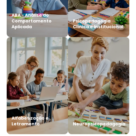
ABA - Análise do
Comportamento
Psicopedagogia
Aplicada
Clínica e Institucional
Alfabetização e
Letramento
Neuropsicopedagogia