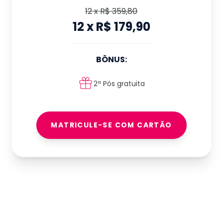
12
x
R$ 359,80
12
x
R$ 179,90
BÔNUS:
2ª Pós gratuita
MATRICULE-SE COM CARTÃO