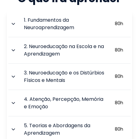
1
.
Fundamentos da
80
h
Neuroaprendizagem
2
.
Neuroeducação na Escola e na
80
h
Aprendizagem
3
.
Neuroeducação e os Distúrbios
80
h
Físicos e Mentais
4
.
Atenção, Percepção, Memória
80
h
e Emoção
5
.
Teorias e Abordagens da
80
h
Aprendizagem