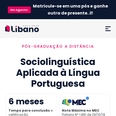
Matricule-se em uma pós e ganhe
Em
Agosto
:
outra de presente.
🎁
PÓS-GRADUAÇÃO A DISTÂNCIA
Ementa
Sociolinguística
Como funciona
Aplicada à Língua
Credenciamento MEC
Portuguesa
Preço
6
meses
Já sou aluno
Tempo para conclusão
e
Nota Máxima no MEC
certificação
Portaria Nª 1.881 de 29/10/19