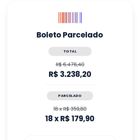
Boleto Parcelado
TOTAL
R$ 6.476,40
R$ 3.238,20
PARCELADO
18
x
R$ 359,80
18
x
R$ 179,90