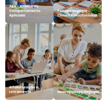
ABA - Análise do
Comportamento
Psicopedagogia
Aplicada
Clínica e Institucional
Alfabetização e
Letramento
Neuropsicopedagogia