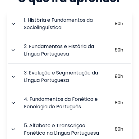
1
.
História e Fundamentos da
80
h
Sociolinguística
2
.
Fundamentos e História da
80
h
Língua Portuguesa
3
.
Evolução e Segmentação da
80
h
Língua Portuguesa
4
.
Fundamentos da Fonética e
80
h
Fonologia do Português
5
.
Alfabeto e Transcrição
80
h
Fonética na Língua Portuguesa