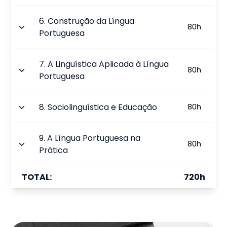
6
.
Construção da Língua
80
h
Portuguesa
7
.
A Linguística Aplicada à Língua
80
h
Portuguesa
8
.
Sociolinguística e Educação
80
h
9
.
A Língua Portuguesa na
80
h
Prática
TOTAL:
720
h