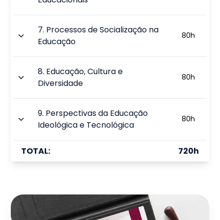
7
.
Processos de Socialização na
80
h
Educação
8
.
Educação, Cultura e
80
h
Diversidade
9
.
Perspectivas da Educação
80
h
Ideológica e Tecnológica
TOTAL:
720
h