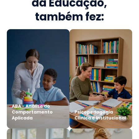
da Educação
,
também fez:
ABA - Análise do
Comportamento
Psicopedagogia
Aplicada
Clínica e Institucional