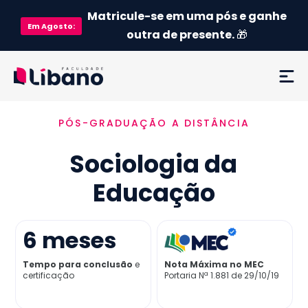
Matricule-se em uma pós e ganhe
Em
Agosto
:
outra de presente.
🎁
PÓS-GRADUAÇÃO A DISTÂNCIA
Ementa
Sociologia da
Como funciona
Educação
Credenciamento MEC
6
meses
Preço
Tempo para conclusão
e
Nota Máxima no MEC
certificação
Portaria Nª 1.881 de 29/10/19
Já sou aluno