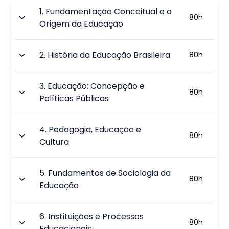
1
.
Fundamentação Conceitual e a
80
h
Origem da Educação
2
.
História da Educação Brasileira
80
h
3
.
Educação: Concepção e
80
h
Políticas Públicas
4
.
Pedagogia, Educação e
80
h
Cultura
5
.
Fundamentos de Sociologia da
80
h
Educação
6
.
Instituições e Processos
80
h
Educacionais