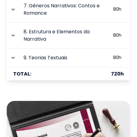
7
.
Gêneros Narrativos: Contos e
80
h
Romance
8
.
Estrutura e Elementos da
80
h
Narrativa
9
.
Teorias Textuais
80
h
TOTAL:
720
h