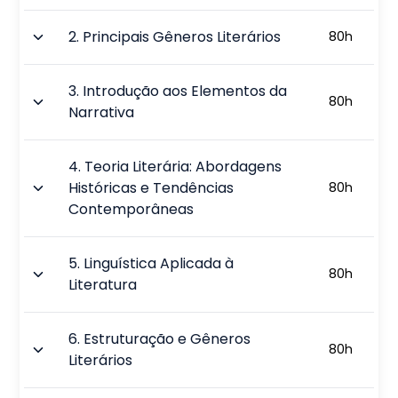
2
.
Principais Gêneros Literários
80
h
3
.
Introdução aos Elementos da
80
h
Narrativa
4
.
Teoria Literária: Abordagens
Históricas e Tendências
80
h
Contemporâneas
5
.
Linguística Aplicada à
80
h
Literatura
6
.
Estruturação e Gêneros
80
h
Literários