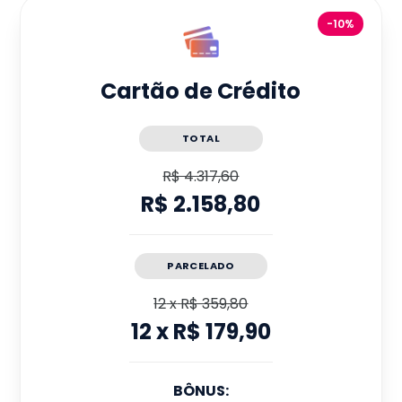
-10%
Cartão de Crédito
TOTAL
R$ 4.317,60
R$ 2.158,80
PARCELADO
12
x
R$ 359,80
12
x
R$ 179,90
BÔNUS: