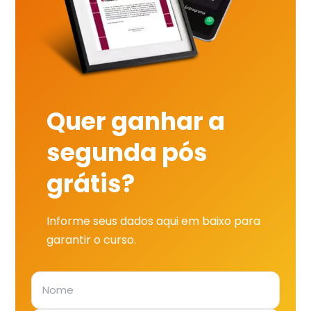
Quer ganhar a
segunda pós
grátis?
Informe seus dados aqui em baixo para
garantir o curso.