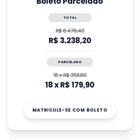
Boleto Parcelado
TOTAL
R$ 6.476,40
R$ 3.238,20
PARCELADO
18
x
R$ 359,80
18
x
R$ 179,90
MATRICULE-SE COM BOLETO