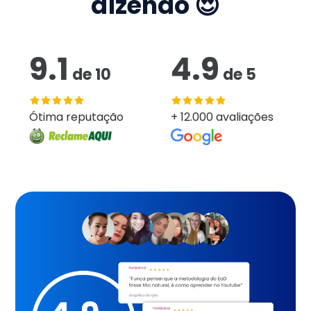
dizendo 😍
9.1
4.9
de
10
de
5
Ótima reputação
+ 12.000 avaliações