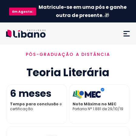
Matricule-se em uma pós e ganhe
Em
Agosto
:
outra de presente.
🎁
PÓS-GRADUAÇÃO A DISTÂNCIA
Ementa
Teoria Literária
Como funciona
Credenciamento MEC
6
meses
Tempo para conclusão
e
Nota Máxima no MEC
Preço
certificação
Portaria Nª 1.881 de 29/10/19
Já sou aluno