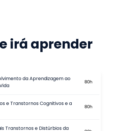
e irá aprender
lvimento da Aprendizagem ao
80
h
Vida
ios e Transtornos Cognitivos e a
80
h
ais Transtornos e Distúrbios da