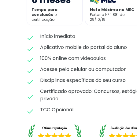
6
meses
Tempo para
Nota Máxima no MEC
conclusão
e
Portaria Nª 1.881 de
certificação
29/10/19
Início imediato
Aplicativo mobile do portal do aluno
100% online com videoaulas
Acesse pelo celular ou computador
Disciplinas específicas do seu curso
Certificado aprovado: C
oncursos, estági
privado.
TCC Opcional