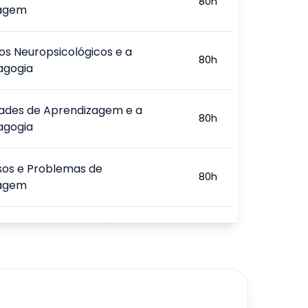
80
h
zagem
s Neuropsicológicos e a
80
h
agogia
dades de Aprendizagem e a
80
h
agogia
sos e Problemas de
80
h
zagem
o, Percepção, Memória e
80
h
s e Abordagens da
80
h
zagem