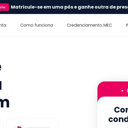
Matricule-se em uma pós e ganhe outra de pres
sto
:
nta
Como funciona
Credenciamento MEC
e
a
•
em
Con
cond