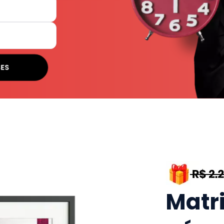
SES
Matr