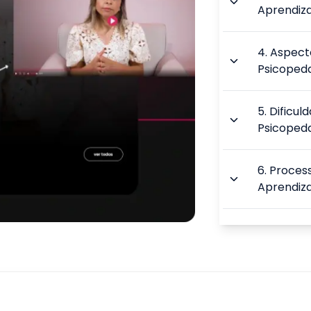
Aprendi
4
.
Aspecto
Psicoped
5
.
Dificul
Psicoped
6
.
Proces
Aprendi
7
.
Atençã
Emoção
8
.
Teoria
Aprendi