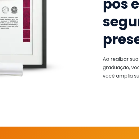
pós 
segu
pres
Ao realizar su
graduação, voc
você amplia su