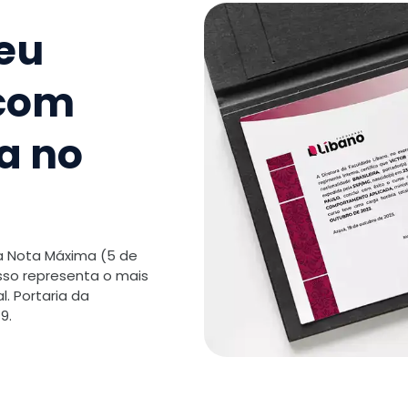
seu
9
.
Proces
Avaliação
 com
TOTAL:
a no
 a Nota Máxima (5 de
isso representa o mais
. Portaria da
9.