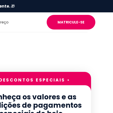
ente.
🎁
Preço
MATRICULE-SE
 DESCONTOS ESPECIAIS •
heça os valores e as
ições de pagamentos