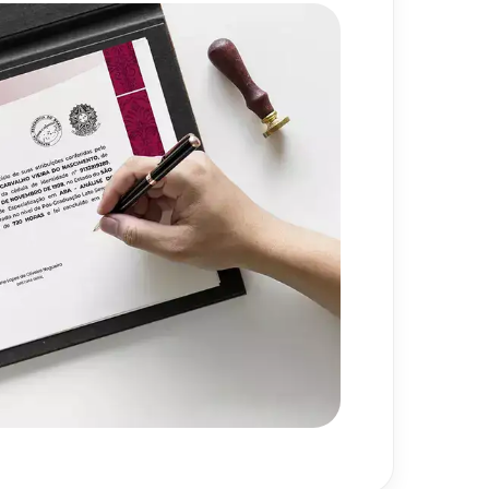
sos de Aprendizagem e a
80
h
720
h