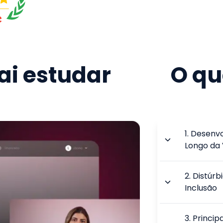
i estudar
O qu
1
.
Desenvo
Longo da 
2
.
Distúrb
Inclusão
3
.
Princip