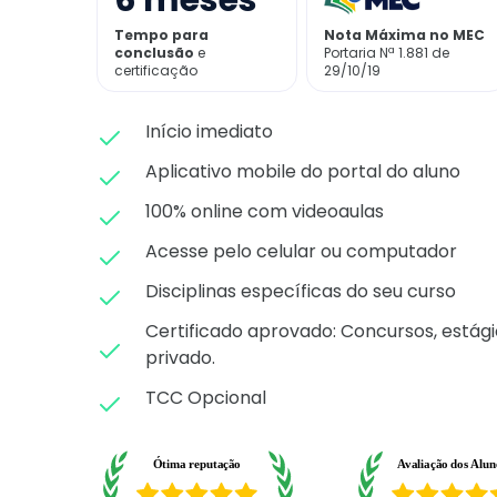
6
meses
Tempo para
Nota Máxima no MEC
conclusão
e
Portaria Nª 1.881 de
certificação
29/10/19
Início imediato
Aplicativo mobile do portal do aluno
100% online com videoaulas
Acesse pelo celular ou computador
Disciplinas específicas do seu curso
Certificado aprovado: C
oncursos, estági
privado.
TCC Opcional