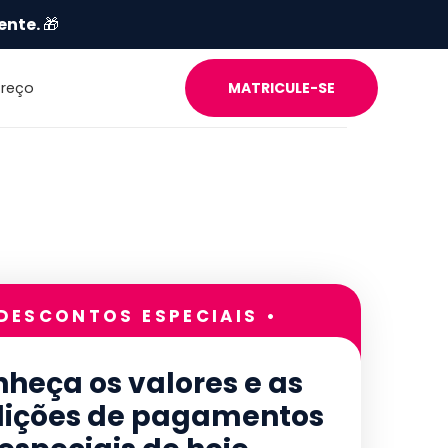
ente.
🎁
Preço
MATRICULE-SE
 DESCONTOS ESPECIAIS •
heça os valores e as
ições de pagamentos