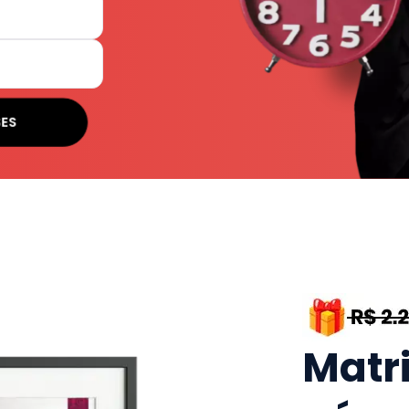
SES
Matr