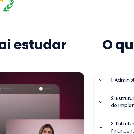
i estudar
O qu
1
.
Adminis
2
.
Estrutu
de Impla
3
.
Estrutu
Financeir