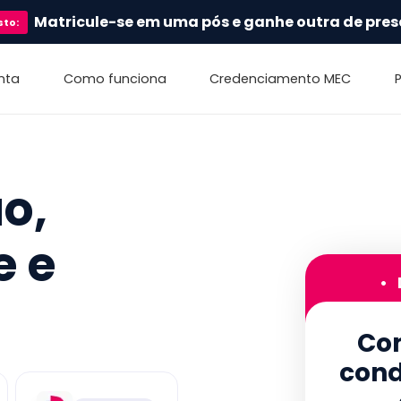
Matricule-se em uma pós e ganhe outra de pres
sto
:
nta
Como funciona
Credenciamento MEC
o,
e e
•
Con
cond