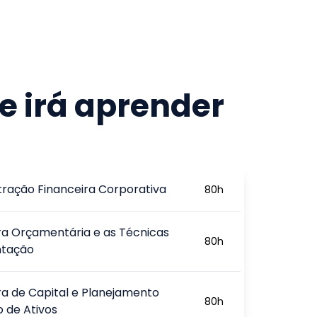
e irá aprender
tração Financeira Corporativa
80
h
ra Orçamentária e as Técnicas
80
h
ntação
ra de Capital e Planejamento
80
h
o de Ativos