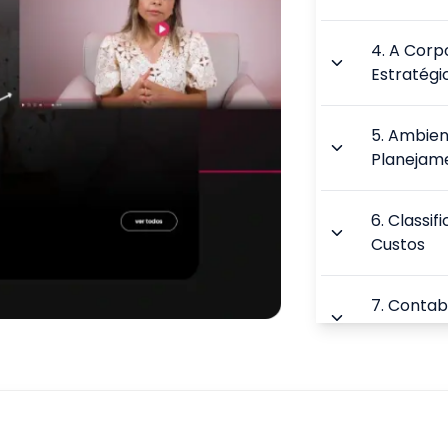
4
.
A Corp
Estratégi
5
.
Ambien
Planejam
6
.
Classif
Custos
7
.
Contabi
Empresari
8
.
Parâmet
Organiza