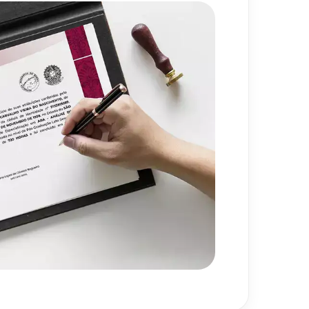
s de Avaliação Econômica
80
h
720
h