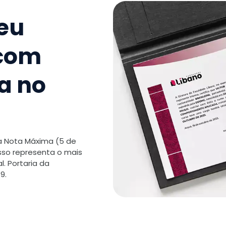
9
.
Técnica
seu
TOTAL:
 com
a no
 a Nota Máxima (5 de
isso representa o mais
. Portaria da
9.