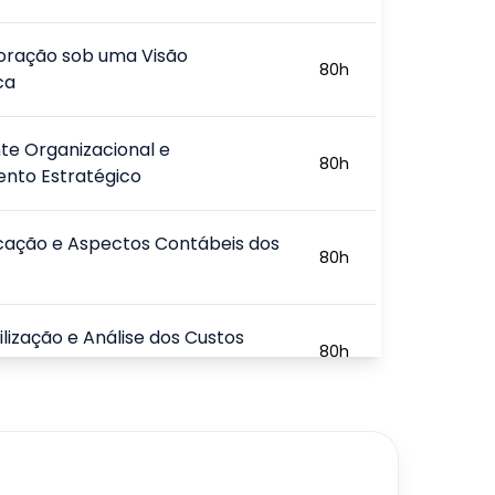
oração sob uma Visão
80
h
ca
te Organizacional e
80
h
ento Estratégico
icação e Aspectos Contábeis dos
80
h
lização e Análise dos Custos
80
h
ais
ros Financeiros da
80
h
ção