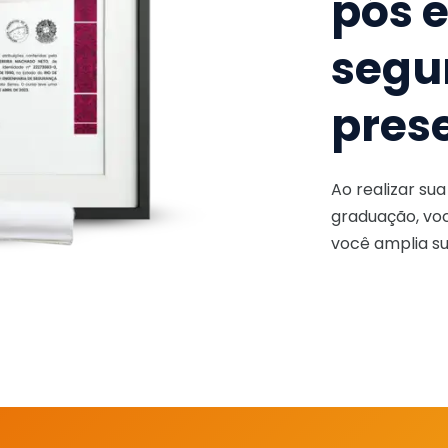
pós 
segu
pres
Ao realizar su
graduação, voc
você amplia su