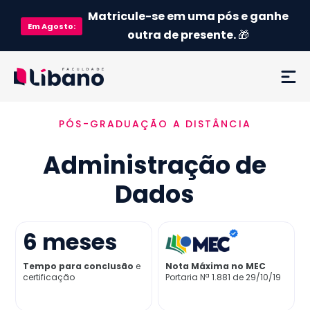
Matricule-se em uma pós e ganhe
Em
Agosto
:
outra de presente.
🎁
PÓS-GRADUAÇÃO A DISTÂNCIA
Ementa
Administração de
Como funciona
Dados
Credenciamento MEC
6
meses
Preço
Tempo para conclusão
e
Nota Máxima no MEC
certificação
Portaria Nª 1.881 de 29/10/19
Já sou aluno