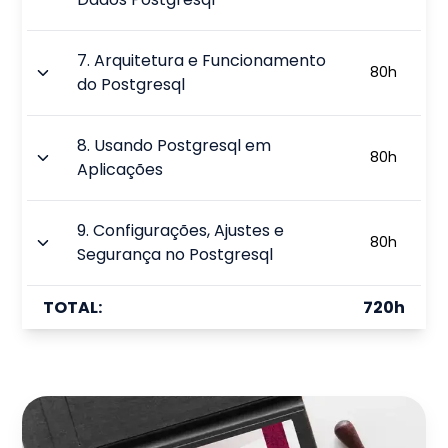
7
.
Arquitetura e Funcionamento
80
h
do Postgresql
8
.
Usando Postgresql em
80
h
Aplicações
9
.
Configurações, Ajustes e
80
h
Segurança no Postgresql
TOTAL:
720
h