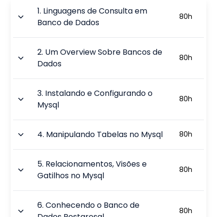
1
.
Linguagens de Consulta em
80
h
Banco de Dados
2
.
Um Overview Sobre Bancos de
80
h
Dados
3
.
Instalando e Configurando o
80
h
Mysql
4
.
Manipulando Tabelas no Mysql
80
h
5
.
Relacionamentos, Visões e
80
h
Gatilhos no Mysql
6
.
Conhecendo o Banco de
80
h
Dados Postgresql