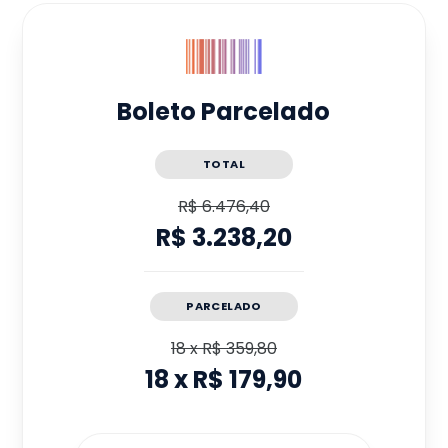
Boleto Parcelado
TOTAL
R$ 6.476,40
R$ 3.238,20
PARCELADO
18
x
R$ 359,80
18
x
R$ 179,90