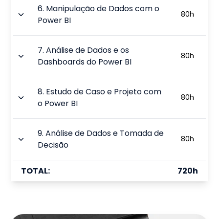
6
.
Manipulação de Dados com o
80
h
Power BI
7
.
Análise de Dados e os
80
h
Dashboards do Power BI
8
.
Estudo de Caso e Projeto com
80
h
o Power BI
9
.
Análise de Dados e Tomada de
80
h
Decisão
TOTAL:
720
h