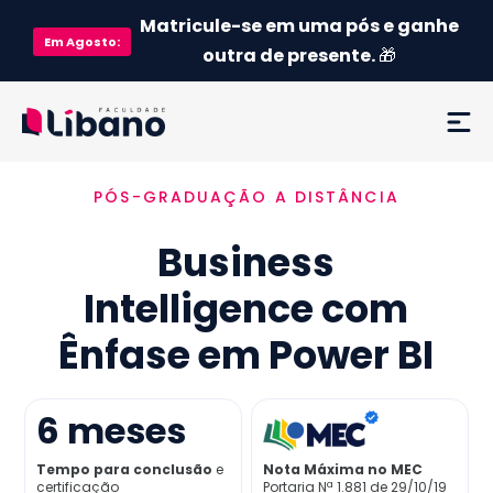
Matricule-se em uma pós e ganhe
Em
Agosto
:
outra de presente.
🎁
PÓS-GRADUAÇÃO A DISTÂNCIA
Ementa
Business
Como funciona
Intelligence com
Credenciamento MEC
Ênfase em Power BI
Preço
6
meses
Já sou aluno
Tempo para conclusão
e
Nota Máxima no MEC
certificação
Portaria Nª 1.881 de 29/10/19