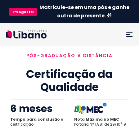
Matricule-se em uma pós e ganhe
Em
Agosto
:
outra de presente.
🎁
PÓS-GRADUAÇÃO A DISTÂNCIA
Ementa
Certificação da
Como funciona
Qualidade
Credenciamento MEC
6
meses
Preço
Tempo para conclusão
e
Nota Máxima no MEC
certificação
Portaria Nª 1.881 de 29/10/19
Já sou aluno