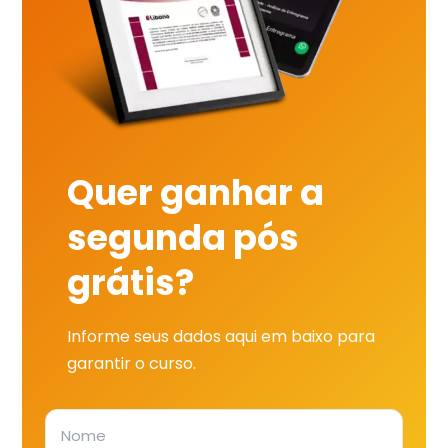
Quer ganhar a
segunda pós
grátis?
Informe seus dados aqui em baixo para
garantir o curso.