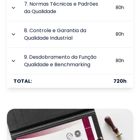
7
.
Normas Técnicas e Padrões
80
h
da Qualidade
8
.
Controle e Garantia da
80
h
Qualidade Industrial
9
.
Desdobramento da Função
80
h
Qualidade e Benchmarking
TOTAL:
720
h