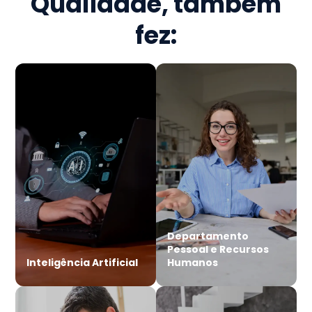
Qualidade
, também
fez:
Departamento
Pessoal e Recursos
Inteligência Artificial
Humanos