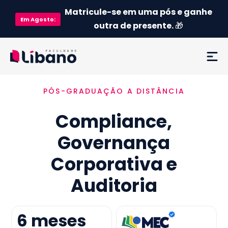
Matricule-se em uma pós e ganhe
Em
Agosto
:
outra de presente.
🎁
PÓS-GRADUAÇÃO A DISTÂNCIA
Ementa
Compliance,
Como funciona
Governança
Credenciamento MEC
Corporativa e
Preço
Auditoria
Já sou aluno
6
meses