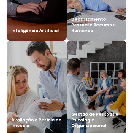
Departamento
Pessoal e Recursos
Inteligência Artificial
Humanos
Gestão de Pessoas e
Avaliação e Perícia de
Psicologia
Imóveis
Organizacional