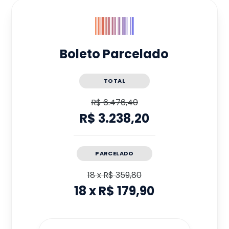
Boleto Parcelado
TOTAL
R$ 6.476,40
R$ 3.238,20
PARCELADO
18
x
R$ 359,80
18
x
R$ 179,90