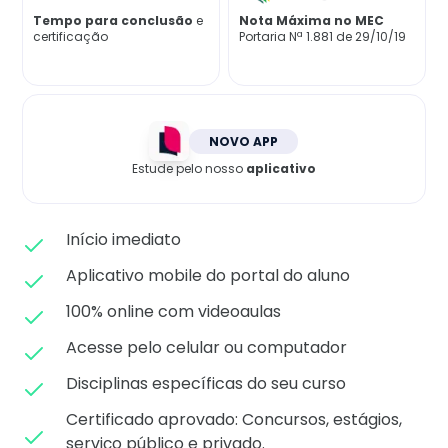
Matricule-se
Tempo para conclusão
e
Nota Máxima no MEC
certificação
Portaria Nª 1.881 de 29/10/19
NOVO APP
Estude pelo nosso
aplicativo
Início imediato
Aplicativo mobile do portal do aluno
100% online com videoaulas
Acesse pelo celular ou computador
Disciplinas específicas do seu curso
Certificado aprovado: C
oncursos, estágios,
serviço público e privado.