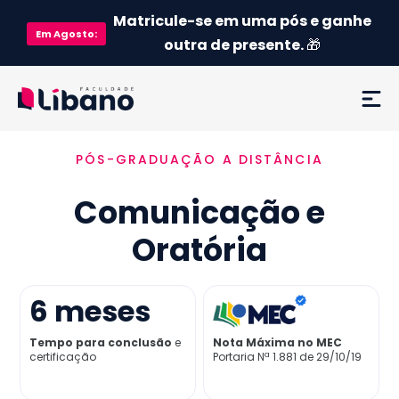
Matricule-se em uma pós e ganhe
Em
Agosto
:
outra de presente.
🎁
PÓS-GRADUAÇÃO A DISTÂNCIA
Ementa
Comunicação e
Como funciona
Oratória
Credenciamento MEC
6
meses
Preço
Tempo para conclusão
e
Nota Máxima no MEC
certificação
Portaria Nª 1.881 de 29/10/19
Já sou aluno