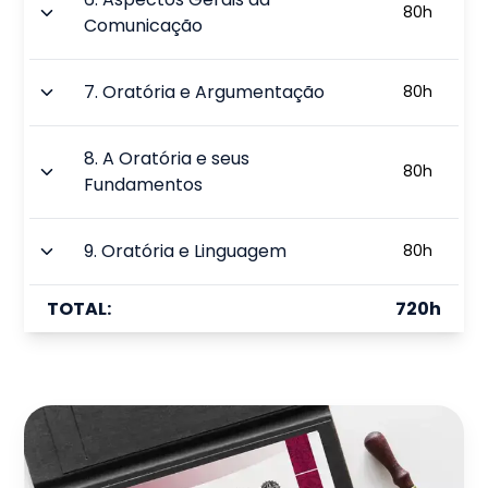
80
h
Comunicação
7
.
Oratória e Argumentação
80
h
8
.
A Oratória e seus
80
h
Fundamentos
9
.
Oratória e Linguagem
80
h
TOTAL:
720
h