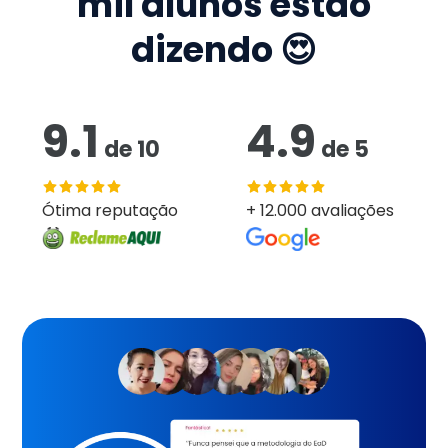
mil
alunos estão
dizendo 😍
9.1
4.9
de
10
de
5
Ótima reputação
+ 12.000 avaliações