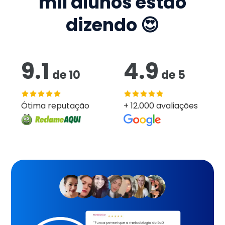
mil
alunos estão
dizendo 😍
9.1
4.9
de
10
de
5
Ótima reputação
+ 12.000 avaliações