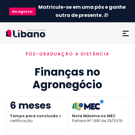
Matricule-se em uma pós e ganhe
Em
Agosto
:
outra de presente.
🎁
PÓS-GRADUAÇÃO A DISTÂNCIA
Ementa
Finanças no
Como funciona
Agronegócio
Credenciamento MEC
6
meses
Preço
Tempo para conclusão
e
Nota Máxima no MEC
certificação
Portaria Nª 1.881 de 29/10/19
Já sou aluno