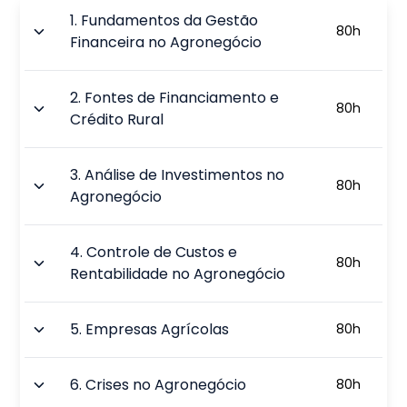
1
.
Fundamentos da Gestão
80
h
Financeira no Agronegócio
2
.
Fontes de Financiamento e
80
h
Crédito Rural
3
.
Análise de Investimentos no
80
h
Agronegócio
4
.
Controle de Custos e
80
h
Rentabilidade no Agronegócio
5
.
Empresas Agrícolas
80
h
6
.
Crises no Agronegócio
80
h