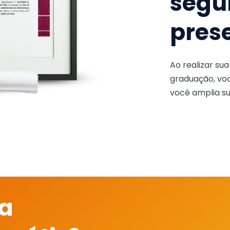
segu
pres
Ao realizar su
graduação, voc
você amplia su
 a