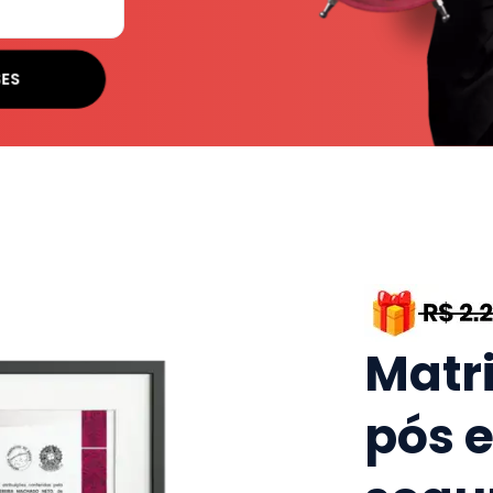
SES
Matr
pós 