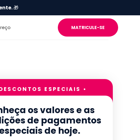
ente.
🎁
Preço
MATRICULE-SE
 DESCONTOS ESPECIAIS •
heça os valores e as
ições de pagamentos
especiais de hoje.