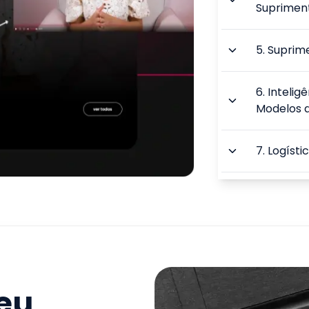
Suprimen
5
.
Suprim
6
.
Intelig
Modelos 
7
.
Logísti
8
.
Gestão
Suprimen
9
.
A Aval
de Supri
seu
TOTAL: