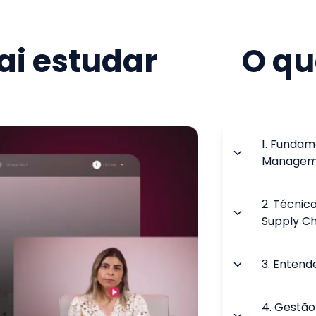
i estudar
O qu
1
.
Fundame
Managem
2
.
Técnica
Supply Ch
3
.
Entend
4
.
Gestão 