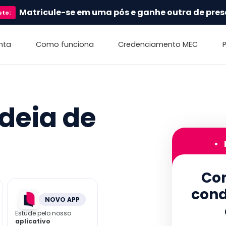
Matricule-se em uma pós e ganhe outra de pres
sto
:
nta
Como funciona
Credenciamento MEC
deia de
•
Con
cond
NOVO APP
Estude pelo nosso
aplicativo