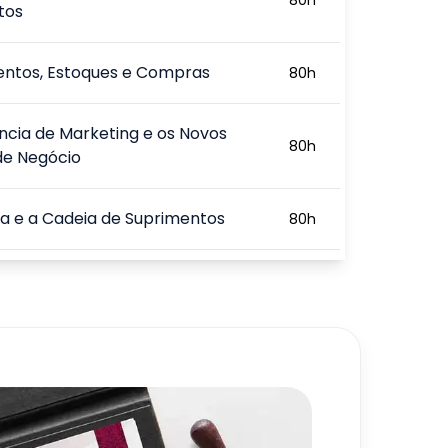
tos
entos, Estoques e Compras
80
h
ência de Marketing e os Novos
80
h
de Negócio
ca e a Cadeia de Suprimentos
80
h
 da Produção e da Cadeia de
80
h
tos
iação de Desempenho da Cadeia
80
h
mentos
720
h