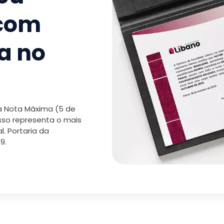
 com
a no
 a Nota Máxima (5 de
isso representa o mais
. Portaria da
9.