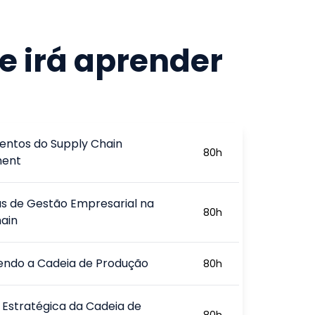
e irá aprender
ntos do Supply Chain
80
h
ent
s de Gestão Empresarial na
80
h
ain
endo a Cadeia de Produção
80
h
Estratégica da Cadeia de
80
h