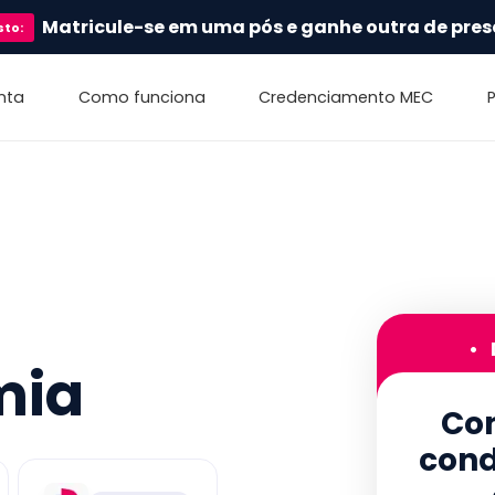
Matricule-se em uma pós e ganhe outra de pres
sto
:
nta
Como funciona
Credenciamento MEC
•
mia
Con
cond