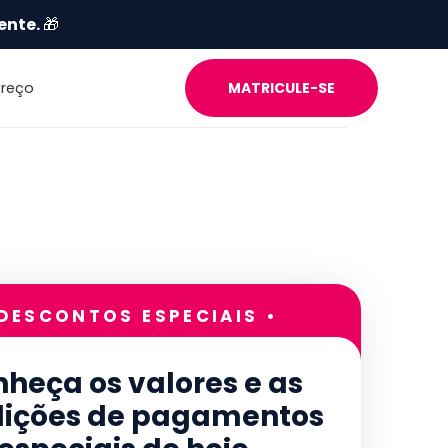
ente.
🎁
Preço
MATRICULE-SE
 DESCONTOS ESPECIAIS •
heça os valores e as
ições de pagamentos