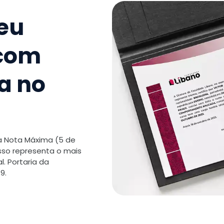
9
.
Inovaçõ
Tecnologi
seu
TOTAL:
 com
a no
 a Nota Máxima (5 de
isso representa o mais
. Portaria da
9.