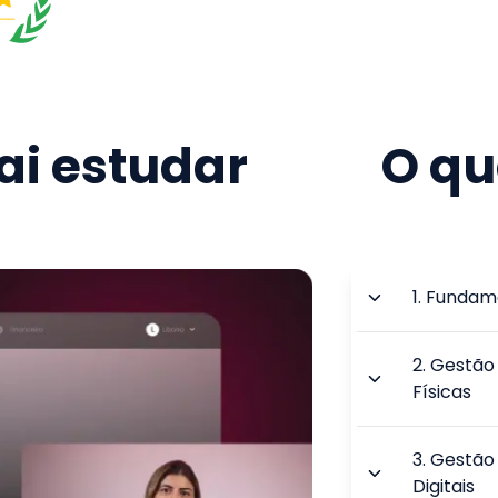
i estudar
O qu
1
.
Fundame
2
.
Gestão 
Físicas
3
.
Gestão 
Digitais