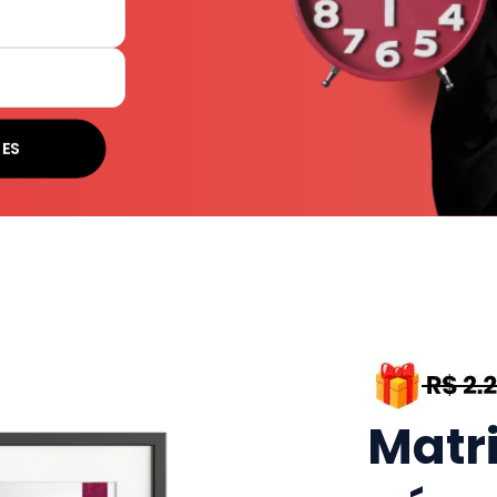
SES
Matr