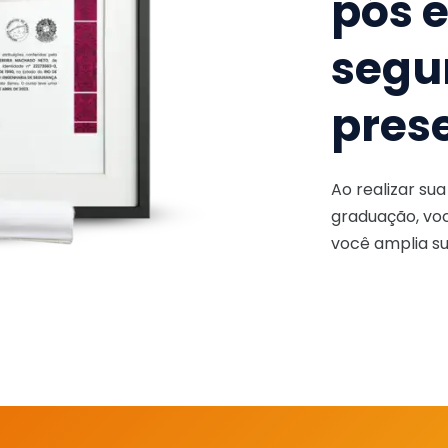
pós 
segu
pres
Ao realizar su
graduação, voc
você amplia su