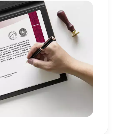
es e Perspectivas em
80
h
as Assistivas
720
h