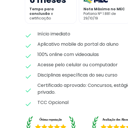
6
meses
Tempo para
Nota Máxima no MEC
conclusão
e
Portaria Nª 1.881 de
certificação
29/10/19
Início imediato
Aplicativo mobile do portal do aluno
100% online com videoaulas
Acesse pelo celular ou computador
Disciplinas específicas do seu curso
Certificado aprovado: C
oncursos, estági
privado.
TCC Opcional