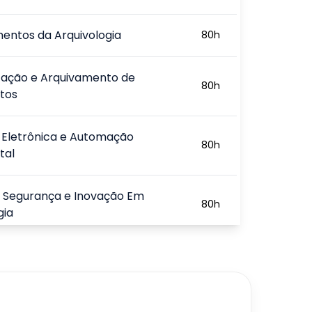
entos da Arquivologia
80
h
zação e Arquivamento de
80
h
tos
 Eletrônica e Automação
80
h
tal
, Segurança e Inovação Em
80
h
gia
ecnologias para a Gestão da
80
h
ão