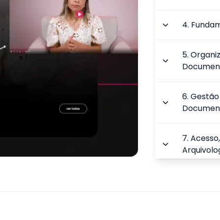
4
.
Fundam
5
.
Organi
Documen
6
.
Gestão
Documen
7
.
Acesso
Arquivolo
8
.
Novas T
Informaç