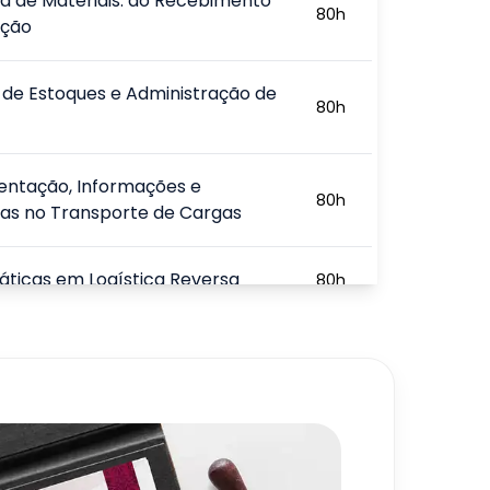
ca de Materiais: do Recebimento
80
h
ição
de Estoques e Administração de
80
h
ntação, Informações e
80
h
as no Transporte de Cargas
áticas em Logística Reversa
80
h
e Operações Logísticas
80
h
onais
720
h