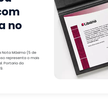
 com
a no
 a Nota Máxima (5 de
isso representa o mais
. Portaria da
9.