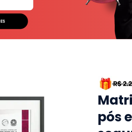
SES
Matr
pós 