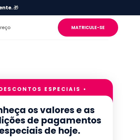
ente.
🎁
Preço
MATRICULE-SE
 DESCONTOS ESPECIAIS •
heça os valores e as
ições de pagamentos
especiais de hoje.