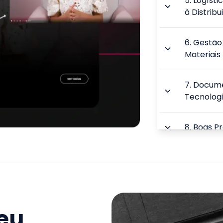
5
.
Logísti
à Distribu
6
.
Gestão 
Materiais
7
.
Docume
Tecnologi
8
.
Boas Pr
9
.
Supply 
Internaci
TOTAL:
seu