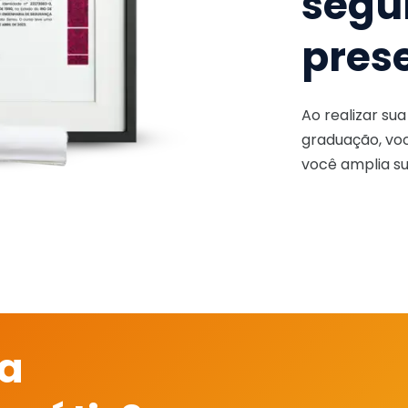
segu
pres
Ao realizar su
graduação, voc
você amplia su
 a