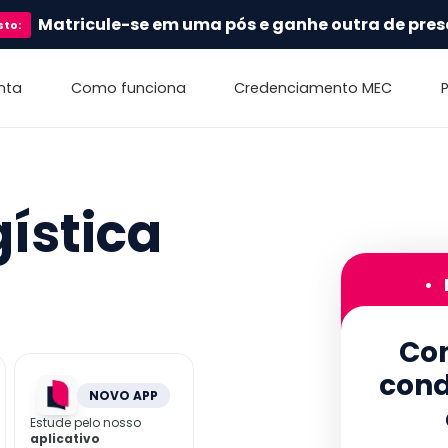
Matricule-se em uma pós e ganhe outra de pres
sto
:
nta
Como funciona
Credenciamento MEC
ística
•
Con
cond
NOVO APP
Estude pelo nosso
aplicativo