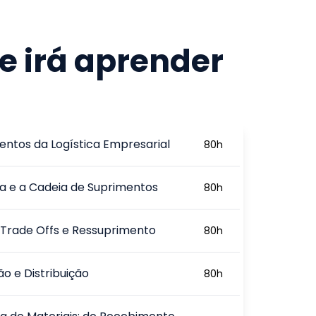
e irá aprender
ntos da Logística Empresarial
80
h
ca e a Cadeia de Suprimentos
80
h
 Trade Offs e Ressuprimento
80
h
o e Distribuição
80
h