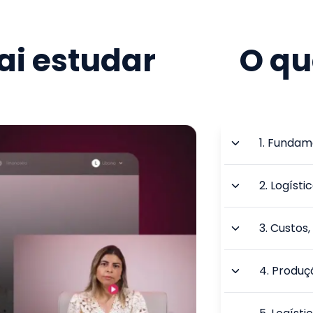
i estudar
O qu
1
.
Fundame
2
.
Logísti
3
.
Custos,
4
.
Produçã