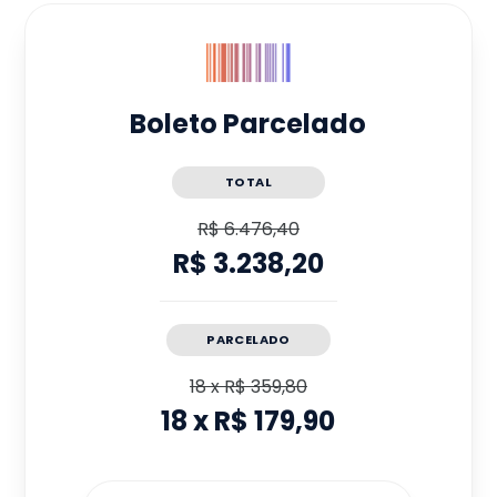
Boleto Parcelado
TOTAL
R$ 6.476,40
R$ 3.238,20
PARCELADO
18
x
R$ 359,80
18
x
R$ 179,90