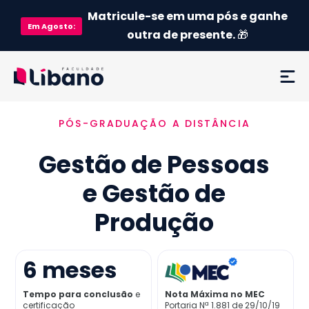
Matricule-se em uma pós e ganhe
Em
Agosto
:
outra de presente.
🎁
PÓS-GRADUAÇÃO A DISTÂNCIA
Ementa
Gestão de Pessoas
Como funciona
e Gestão de
Credenciamento MEC
Produção
Preço
6
meses
Já sou aluno
Tempo para conclusão
e
Nota Máxima no MEC
certificação
Portaria Nª 1.881 de 29/10/19