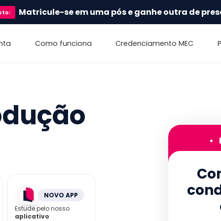
Matricule-se em uma pós e ganhe outra de pres
sto
:
nta
Como funciona
Credenciamento MEC
odução
•
Con
cond
NOVO APP
Estude pelo nosso
aplicativo