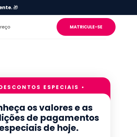
ente.
🎁
Preço
MATRICULE-SE
 DESCONTOS ESPECIAIS •
heça os valores e as
ições de pagamentos
especiais de hoje.