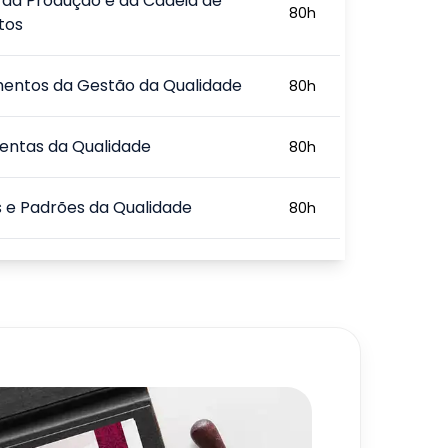
 da Produção e da Cadeia de
80
h
tos
entos da Gestão da Qualidade
80
h
entas da Qualidade
80
h
 e Padrões da Qualidade
80
h
uxiliares na Gestão da Qualidade
80
h
720
h