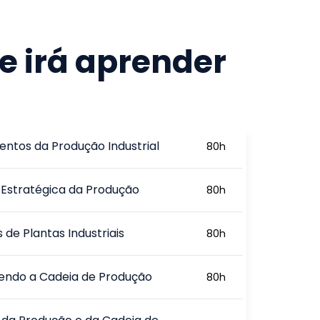
e irá aprender
ntos da Produção Industrial
80
h
Estratégica da Produção
80
h
 de Plantas Industriais
80
h
endo a Cadeia de Produção
80
h