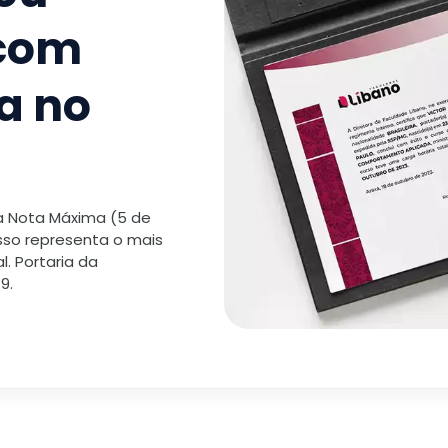
 com
a no
 a Nota Máxima (5 de
isso representa o mais
. Portaria da
9.