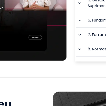
5
.
Gestão
Suprimen
6
.
Fundam
7
.
Ferram
8
.
Normas
9
.
Meios A
TOTAL:
seu