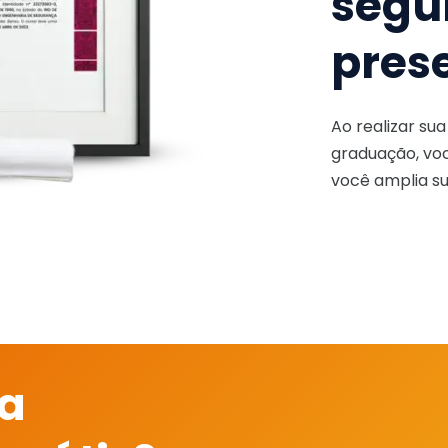
segu
pres
Ao realizar su
graduação, voc
você amplia su
 a