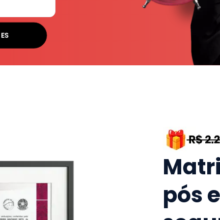
ES
Matr
pós 