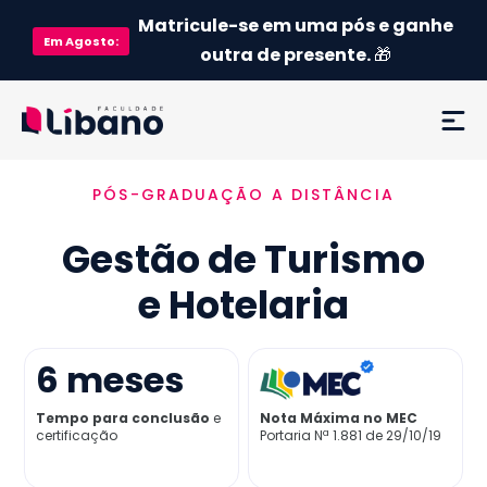
Matricule-se em uma pós e ganhe
Em
Agosto
:
outra de presente.
🎁
PÓS-GRADUAÇÃO A DISTÂNCIA
Ementa
Gestão de Turismo
Como funciona
e Hotelaria
Credenciamento MEC
6
meses
Preço
Tempo para conclusão
e
Nota Máxima no MEC
certificação
Portaria Nª 1.881 de 29/10/19
Já sou aluno