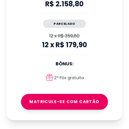
R$ 2.158,80
PARCELADO
12
x
R$ 359,80
12
x
R$ 179,90
BÔNUS:
2ª Pós gratuita
MATRICULE-SE COM CARTÃO