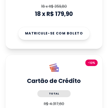
18
x
R$ 359,80
18
x
R$ 179,90
MATRICULE-SE COM BOLETO
-10%
Cartão de Crédito
TOTAL
R$ 4.317,60