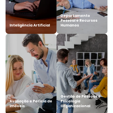
Departamento
Pessoal e Recursos
Inteligência Artificial
Humanos
Gestão de Pessoas e
Avaliação e Perícia de
Psicologia
Imóveis
Organizacional