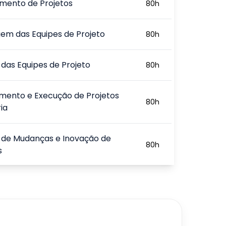
amento de Projetos
80
h
em das Equipes de Projeto
80
h
das Equipes de Projeto
80
h
mento e Execução de Projetos
80
h
ia
 de Mudanças e Inovação de
80
h
s
ando Projetos Ágeis por Sprints
80
h
720
h