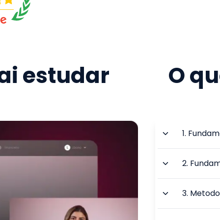
i estudar
O qu
1
.
Fundame
2
.
Fundam
3
.
Metodol