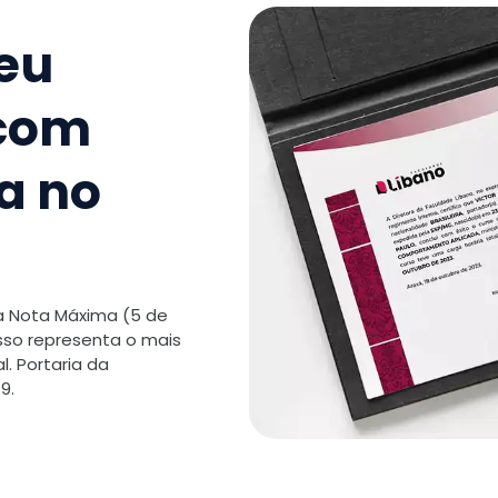
seu
 com
a no
 a Nota Máxima (5 de
isso representa o mais
. Portaria da
9.