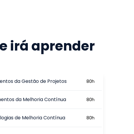
e irá aprender
ntos da Gestão de Projetos
80
h
entos da Melhoria Contínua
80
h
ogias de Melhoria Contínua
80
h