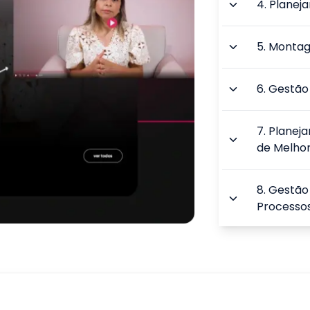
4
.
Planej
5
.
Montag
6
.
Gestão 
7
.
Planeja
de Melhor
8
.
Gestão
Processo
9
.
Gerenci
TOTAL: