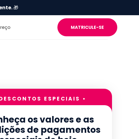
ente.
🎁
Preço
MATRICULE-SE
 DESCONTOS ESPECIAIS •
heça os valores e as
ições de pagamentos