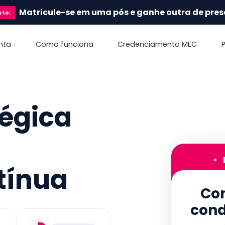
Matricule-se em uma pós e ganhe outra de pres
sto
:
nta
Como funciona
Credenciamento MEC
tégica
•
tínua
Con
cond