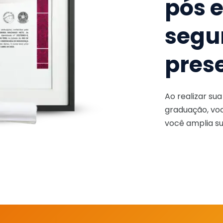
pós 
segu
pres
Ao realizar su
graduação, voc
você amplia su