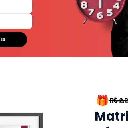
SES
Matr