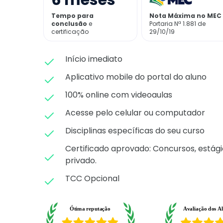
6
meses
Tempo para
Nota Máxima no MEC
conclusão
e
Portaria Nª 1.881 de
certificação
29/10/19
Início imediato
Aplicativo mobile do portal do aluno
100% online com videoaulas
Acesse pelo celular ou computador
Disciplinas específicas do seu curso
Certificado aprovado: C
oncursos, estági
privado.
TCC Opcional