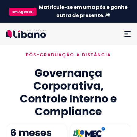
Matricule-se em uma pós e ganhe
Em
Agosto
:
outra de presente.
🎁
PÓS-GRADUAÇÃO A DISTÂNCIA
Ementa
Governança
Como funciona
Corporativa,
Credenciamento MEC
Controle Interno e
Preço
Compliance
Já sou aluno
6
meses