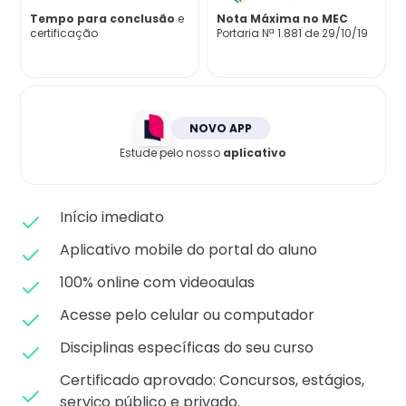
Matricule-se
Tempo para conclusão
e
Nota Máxima no MEC
certificação
Portaria Nª 1.881 de 29/10/19
NOVO APP
Estude pelo nosso
aplicativo
Início imediato
Aplicativo mobile do portal do aluno
100% online com videoaulas
Acesse pelo celular ou computador
Disciplinas específicas do seu curso
Certificado aprovado: C
oncursos, estágios,
serviço público e privado.