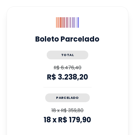
Boleto Parcelado
TOTAL
R$ 6.476,40
R$ 3.238,20
PARCELADO
18
x
R$ 359,80
18
x
R$ 179,90