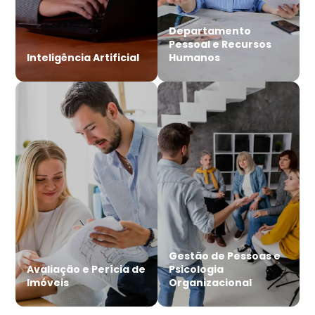
Departamento
Pessoal e Recursos
Inteligência Artificial
Humanos
Gestão de Pessoas e
Avaliação e Perícia de
Psicologia
Imóveis
Organizacional