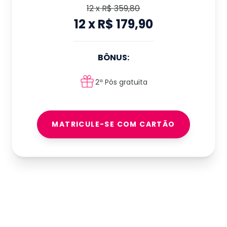
12
x
R$ 359,80
12
x
R$ 179,90
BÔNUS:
2ª Pós gratuita
MATRICULE-SE COM CARTÃO