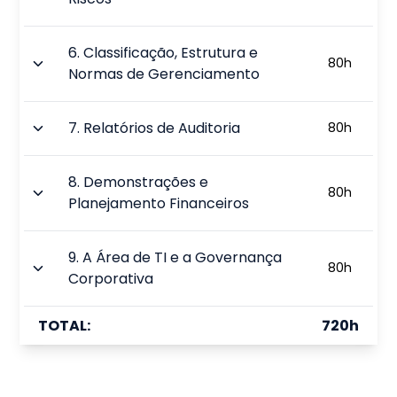
6
.
Classificação, Estrutura e
80
h
Normas de Gerenciamento
7
.
Relatórios de Auditoria
80
h
8
.
Demonstrações e
80
h
Planejamento Financeiros
9
.
A Área de TI e a Governança
80
h
Corporativa
TOTAL:
720
h