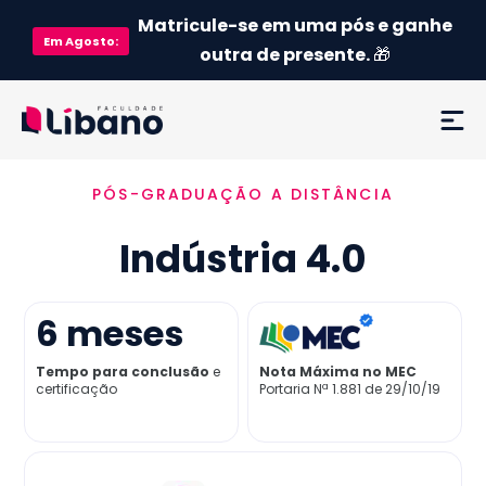
Matricule-se em uma pós e ganhe
Em
Agosto
:
outra de presente.
🎁
PÓS-GRADUAÇÃO A DISTÂNCIA
Ementa
Indústria 4.0
Como funciona
Credenciamento MEC
6
meses
Tempo para conclusão
e
Nota Máxima no MEC
Preço
certificação
Portaria Nª 1.881 de 29/10/19
Já sou aluno