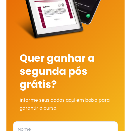
Quer ganhar a
segunda pós
grátis?
Informe seus dados aqui em baixo para
garantir o curso.