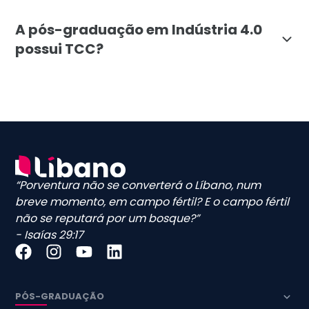
O curso aborda temas essenciais como Métodos Ágeis e 
A pós-graduação em Indústria 4.0
possui TCC?
Não, a pós-graduação em Indústria 4.0 da Faculdade 
“Porventura não se converterá o Líbano, num
breve momento, em campo fértil? E o campo fértil
não se reputará por um bosque?”
- Isaías 29:17
PÓS-GRADUAÇÃO