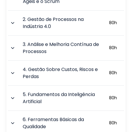
Ágeis e o Scrum
2
.
Gestão de Processos na
80
h
Indústria 4.0
3
.
Análise e Melhoria Contínua de
80
h
Processos
4
.
Gestão Sobre Custos, Riscos e
80
h
Perdas
5
.
Fundamentos da Inteligência
80
h
Artificial
6
.
Ferramentas Básicas da
80
h
Qualidade