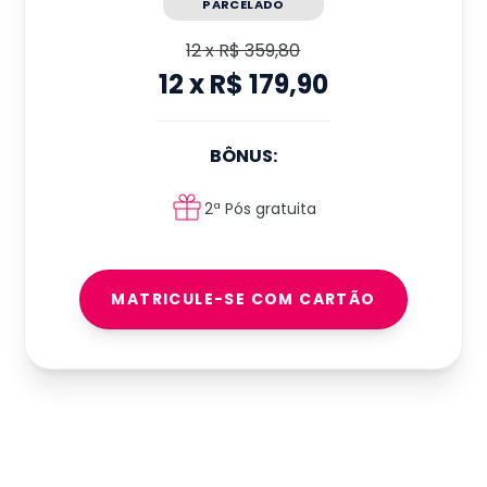
PARCELADO
12
x
R$ 359,80
12
x
R$ 179,90
BÔNUS:
2ª Pós gratuita
MATRICULE-SE COM CARTÃO