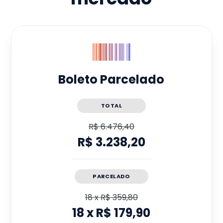
Boleto Parcelado
TOTAL
R$ 6.476,40
R$ 3.238,20
PARCELADO
18
x
R$ 359,80
18
x
R$ 179,90