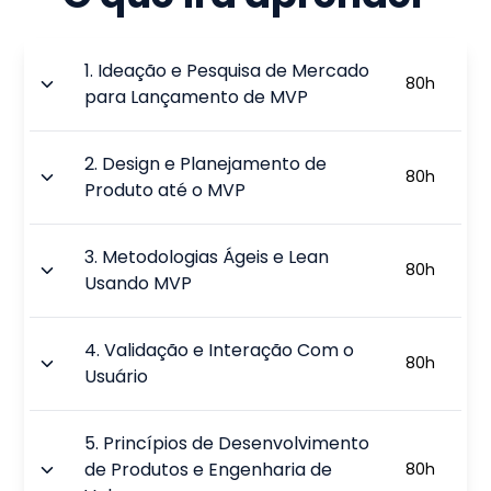
1
.
Ideação e Pesquisa de Mercado
80
h
para Lançamento de MVP
2
.
Design e Planejamento de
80
h
Produto até o MVP
3
.
Metodologias Ágeis e Lean
80
h
Usando MVP
4
.
Validação e Interação Com o
80
h
Usuário
5
.
Princípios de Desenvolvimento
de Produtos e Engenharia de
80
h