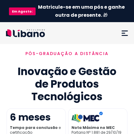
Matricule-se em uma pós e ganhe
Em
Agosto
:
outra de presente.
🎁
PÓS-GRADUAÇÃO A DISTÂNCIA
Ementa
Inovação e Gestão
Como funciona
de Produtos
Credenciamento MEC
Tecnológicos
Preço
6
meses
Já sou aluno
Tempo para conclusão
e
Nota Máxima no MEC
certificação
Portaria Nª 1.881 de 29/10/19