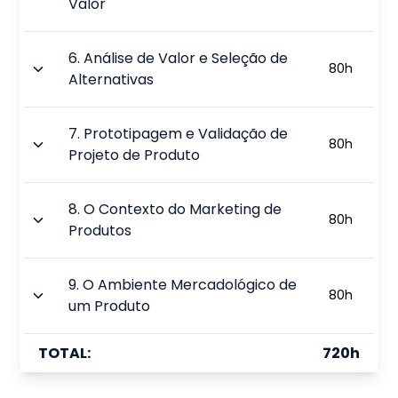
Valor
6
.
Análise de Valor e Seleção de
80
h
Alternativas
7
.
Prototipagem e Validação de
80
h
Projeto de Produto
8
.
O Contexto do Marketing de
80
h
Produtos
9
.
O Ambiente Mercadológico de
80
h
um Produto
TOTAL:
720
h