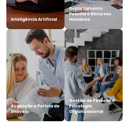
Departamento
Pessoal e Recursos
Inteligência Artificial
Humanos
Gestão de Pessoas e
Avaliação e Perícia de
Psicologia
Imóveis
Organizacional