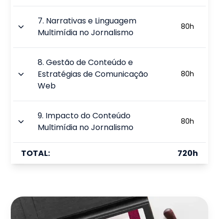
7
.
Narrativas e Linguagem
80
h
Multimídia no Jornalismo
8
.
Gestão de Conteúdo e
Estratégias de Comunicação
80
h
Web
9
.
Impacto do Conteúdo
80
h
Multimídia no Jornalismo
TOTAL:
720
h