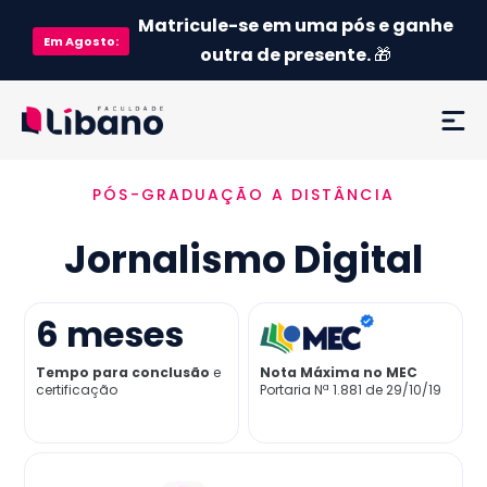
Matricule-se em uma pós e ganhe
Em
Agosto
:
outra de presente.
🎁
PÓS-GRADUAÇÃO A DISTÂNCIA
Ementa
Jornalismo Digital
Como funciona
Credenciamento MEC
6
meses
Tempo para conclusão
e
Nota Máxima no MEC
Preço
certificação
Portaria Nª 1.881 de 29/10/19
Já sou aluno