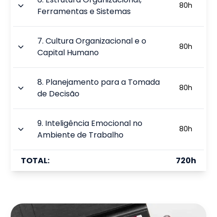
80
h
Ferramentas e Sistemas
7
.
Cultura Organizacional e o
80
h
Capital Humano
8
.
Planejamento para a Tomada
80
h
de Decisão
9
.
Inteligência Emocional no
80
h
Ambiente de Trabalho
TOTAL:
720
h