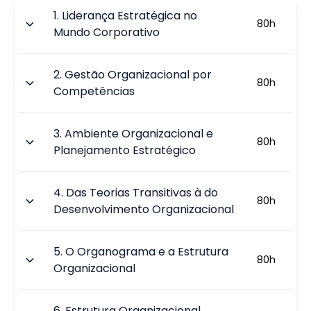
1
.
Liderança Estratégica no
80
h
Mundo Corporativo
2
.
Gestão Organizacional por
80
h
Competências
3
.
Ambiente Organizacional e
80
h
Planejamento Estratégico
4
.
Das Teorias Transitivas à do
80
h
Desenvolvimento Organizacional
5
.
O Organograma e a Estrutura
80
h
Organizacional
6
.
Estrutura Organizacional,