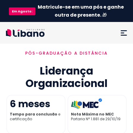
Matricule-se em uma pós e ganhe
Em
Agosto
:
outra de presente.
🎁
PÓS-GRADUAÇÃO A DISTÂNCIA
Ementa
Liderança
Como funciona
Organizacional
Credenciamento MEC
6
meses
Preço
Tempo para conclusão
e
Nota Máxima no MEC
certificação
Portaria Nª 1.881 de 29/10/19
Já sou aluno