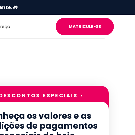
ente.
🎁
Preço
MATRICULE-SE
 DESCONTOS ESPECIAIS •
heça os valores e as
ições de pagamentos