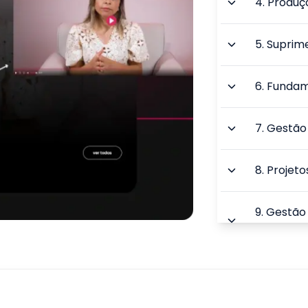
4
.
Produçã
5
.
Suprim
6
.
Fundame
7
.
Gestão 
8
.
Projeto
9
.
Gestão 
Suprimen
TOTAL: