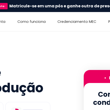
Matricule-se em uma pós e ganhe outra de pres
sto
:
nta
Como funciona
Credenciamento MEC
e
•
odução
Con
cond