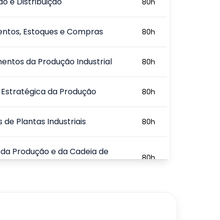
o e Distribuição
80
h
entos, Estoques e Compras
80
h
ntos da Produção Industrial
80
h
Estratégica da Produção
80
h
s de Plantas Industriais
80
h
da Produção e da Cadeia de
80
h
tos
720
h