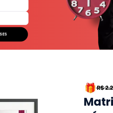
SES
Matr