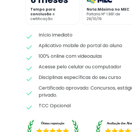
6
meses
Tempo para
Nota Máxima no MEC
conclusão
e
Portaria Nª 1.881 de
certificação
29/10/19
Início imediato
Aplicativo mobile do portal do aluno
100% online com videoaulas
Acesse pelo celular ou computador
Disciplinas específicas do seu curso
Certificado aprovado: C
oncursos, estági
privado.
TCC Opcional