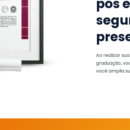
pós 
segu
pres
Ao realizar su
graduação, voc
você amplia su