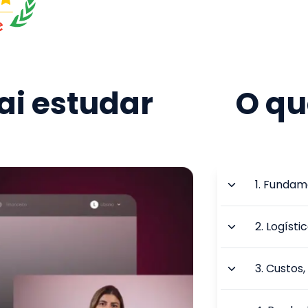
i estudar
O qu
1
.
Fundame
2
.
Logísti
3
.
Custos,