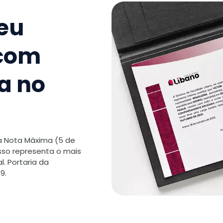
seu
 com
a no
 a Nota Máxima (5 de
isso representa o mais
. Portaria da
9.