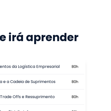
e irá aprender
ntos da Logística Empresarial
80
h
ca e a Cadeia de Suprimentos
80
h
 Trade Offs e Ressuprimento
80
h