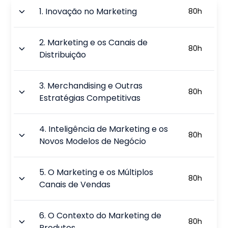
1
.
Inovação no Marketing
80
h
2
.
Marketing e os Canais de
80
h
Distribuição
3
.
Merchandising e Outras
80
h
Estratégias Competitivas
4
.
Inteligência de Marketing e os
80
h
Novos Modelos de Negócio
5
.
O Marketing e os Múltiplos
80
h
Canais de Vendas
6
.
O Contexto do Marketing de
80
h
Produtos