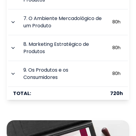
7
.
O Ambiente Mercadológico de
80
h
um Produto
8
.
Marketing Estratégico de
80
h
Produtos
9
.
Os Produtos e os
80
h
Consumidores
TOTAL:
720
h