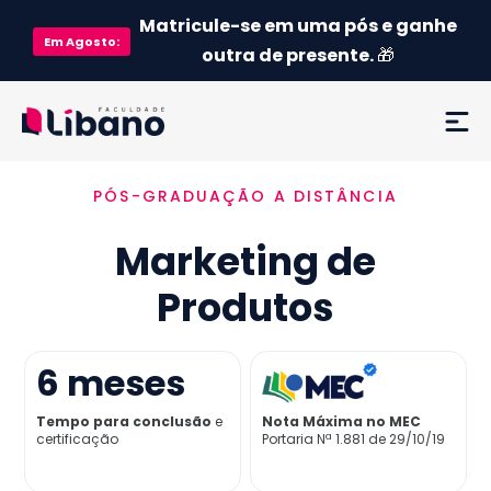
Matricule-se em uma pós e ganhe
Em
Agosto
:
outra de presente.
🎁
PÓS-GRADUAÇÃO A DISTÂNCIA
Ementa
Marketing de
Como funciona
Produtos
Credenciamento MEC
6
meses
Preço
Tempo para conclusão
e
Nota Máxima no MEC
certificação
Portaria Nª 1.881 de 29/10/19
Já sou aluno