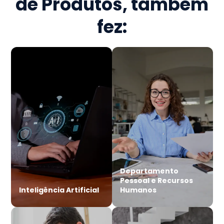
de Produtos
, também
fez:
Departamento
Pessoal e Recursos
Inteligência Artificial
Humanos