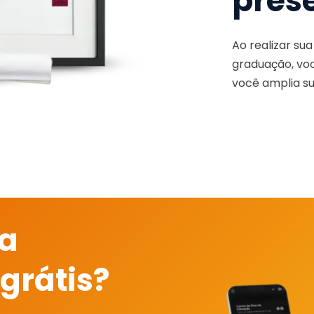
pres
Ao realizar su
graduação, voc
você amplia su
 a
grátis?