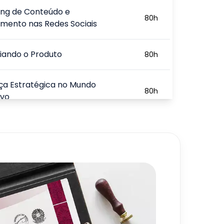
ing de Conteúdo e
80
h
mento nas Redes Sociais
iando o Produto
80
h
ça Estratégica no Mundo
80
h
ivo
mento e Gestão Estratégica de
80
h
720
h