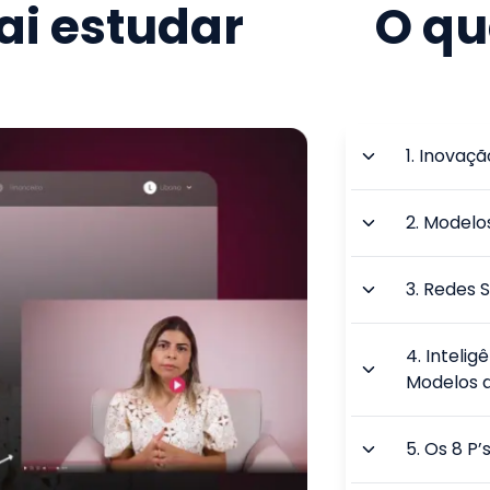
i estudar
O qu
1
.
Inovaçã
2
.
Modelos
3
.
Redes S
4
.
Intelig
Modelos 
5
.
Os 8 P’