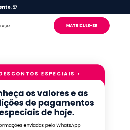
ente.
🎁
Preço
MATRICULE-SE
 DESCONTOS ESPECIAIS •
heça os valores e as
ições de pagamentos
especiais de hoje.
formações enviadas pelo WhatsApp