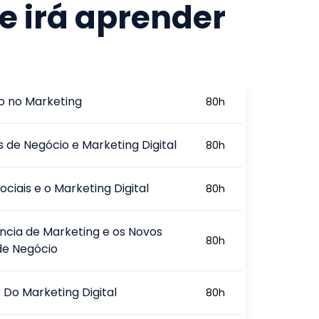
e irá aprender
o no Marketing
80
h
 de Negócio e Marketing Digital
80
h
ociais e o Marketing Digital
80
h
ência de Marketing e os Novos
80
h
de Negócio
s Do Marketing Digital
80
h