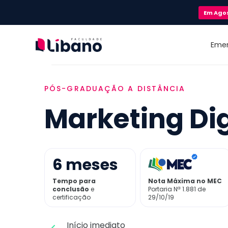
Em
Ago
Eme
PÓS-GRADUAÇÃO A DISTÂNCIA
Marketing Dig
6
meses
Tempo para
Nota Máxima no MEC
conclusão
e
Portaria Nª 1.881 de
certificação
29/10/19
Início imediato