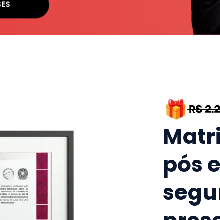
SES
Matr
pós 
segu