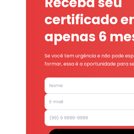
Receba seu
certificado 
apenas 6 me
Se você tem urgência e não pode espe
formar, essa é a oportunidade para se