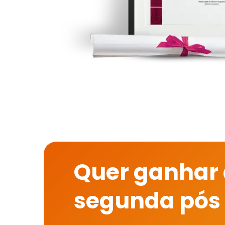
Quer ganhar
segunda pós 