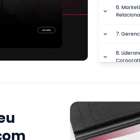
6
.
Market
Relaciona
7
.
Gerenc
8
.
Lideran
Corporat
9
.
Planeja
Pessoas
TOTAL:
seu
 com