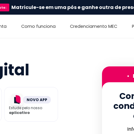
Matricule-se em uma pós e ganhe outra de pres
sto
:
nta
Como funciona
Credenciamento MEC
ital
•
Con
NOVO APP
cond
Estude pelo nosso
aplicativo
In