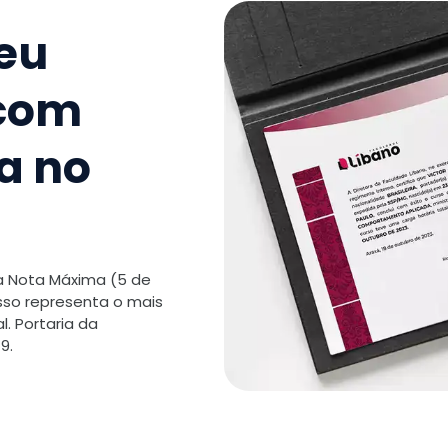
9
.
Copywri
seu
TOTAL:
 com
a no
 a Nota Máxima (5 de
isso representa o mais
. Portaria da
9.