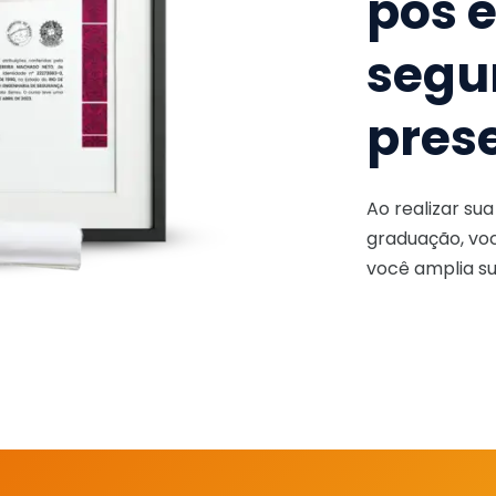
pós 
segu
pres
Ao realizar su
graduação, voc
você amplia su