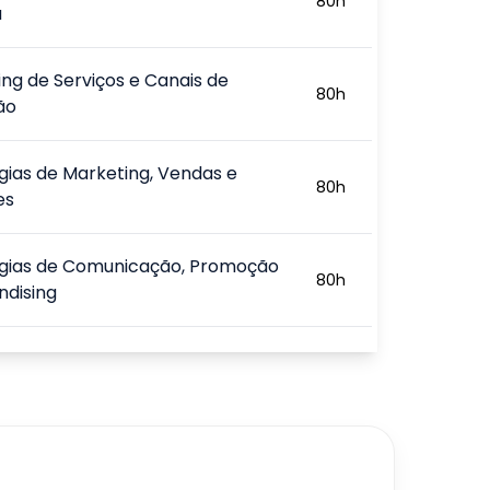
80
h
a
ng de Serviços e Canais de
80
h
ão
gias de Marketing, Vendas e
80
h
es
égias de Comunicação, Promoção
80
h
ndising
entos do Copywriting
80
h
s de Escrita Persuasiva
80
h