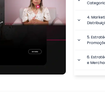
Categori
4
.
Marketi
Distribuiç
5
.
Estraté
Promoçõ
6
.
Estrat
e Mercha
7
.
Fundam
8
.
Técnica