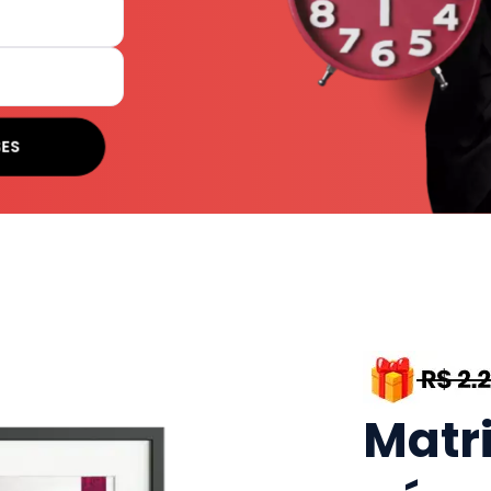
SES
Matr