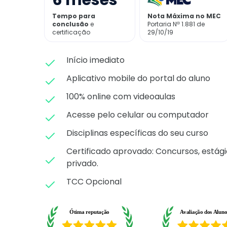
6
meses
Tempo para
Nota Máxima no MEC
conclusão
e
Portaria Nª 1.881 de
certificação
29/10/19
Início imediato
Aplicativo mobile do portal do aluno
100% online com videoaulas
Acesse pelo celular ou computador
Disciplinas específicas do seu curso
Certificado aprovado: C
oncursos, estági
privado.
TCC Opcional