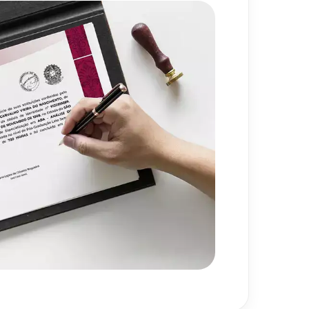
ting e Branding
80
h
720
h