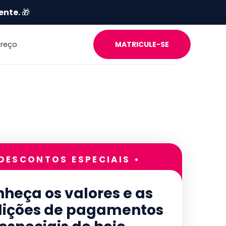
ente.
🎁
Preço
MATRICULE-SE
 DESCONTOS ESPECIAIS •
heça os valores e as
ições de pagamentos