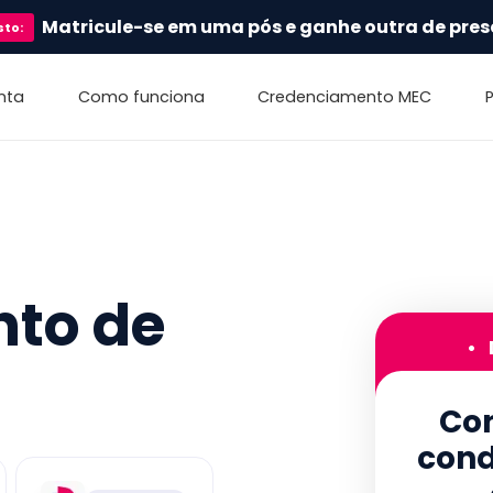
Matricule-se em uma pós e ganhe outra de pres
sto
:
nta
Como funciona
Credenciamento MEC
nto de
•
Con
cond