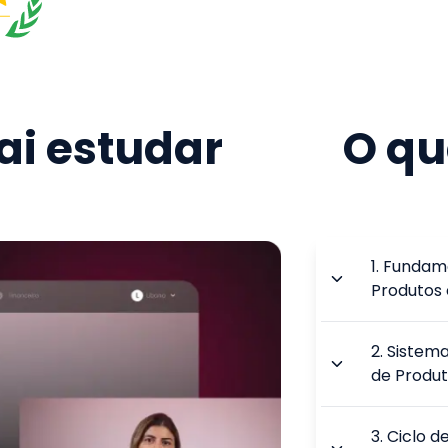
i estudar
O qu
1
.
Fundame
Produtos 
2
.
Sistem
de Produ
3
.
Ciclo d