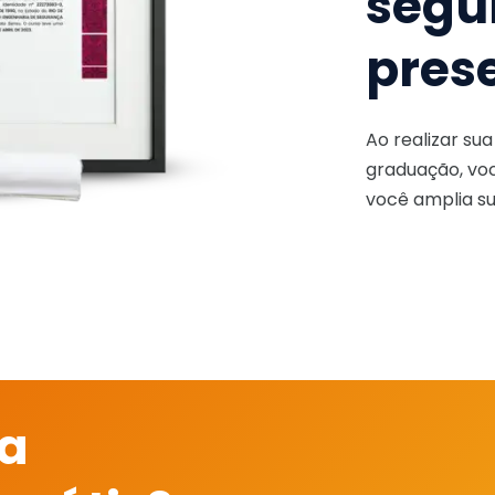
segu
pres
Ao realizar su
graduação, voc
você amplia su
 a