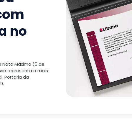
 com
a no
 a Nota Máxima (5 de
isso representa o mais
. Portaria da
9.