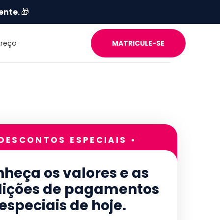
ente.
🎁
Preço
MATRICULE-SE
 DESCONTOS ESPECIAIS •
heça os valores e as
ições de pagamentos
especiais de hoje.