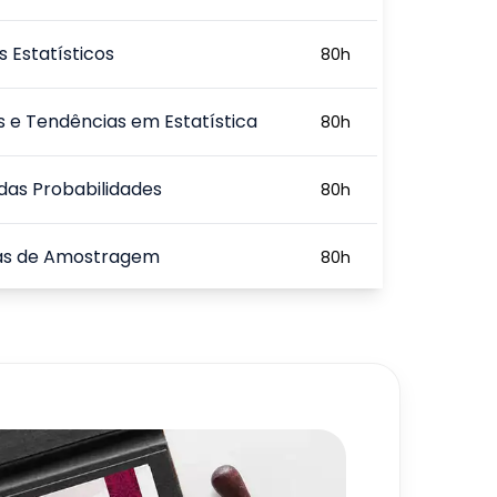
s Estatísticos
80
h
 e Tendências em Estatística
80
h
das Probabilidades
80
h
as de Amostragem
80
h
cia em Pesquisas Quantitativas
80
h
720
h