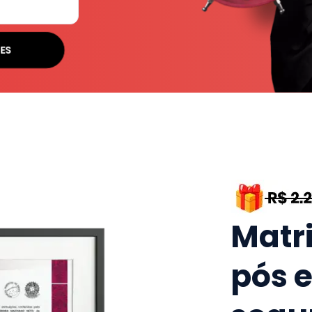
ES
Matr
pós 