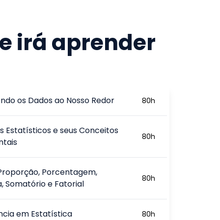
e irá aprender
ndo os Dados ao Nosso Redor
80
h
 Estatísticos e seus Conceitos
80
h
tais
Proporção, Porcentagem,
80
h
, Somatório e Fatorial
cia em Estatística
80
h