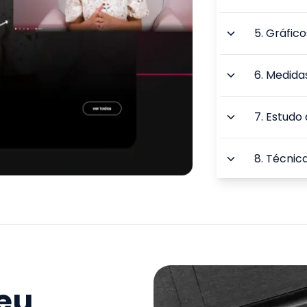
5
.
Gráfico
6
.
Medidas
7
.
Estudo 
8
.
Técnic
9
.
Inferên
TOTAL:
seu