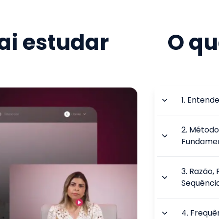
i estudar
O qu
1
.
Entende
2
.
Métodos
Fundamen
3
.
Razão, 
Sequência
4
.
Frequên