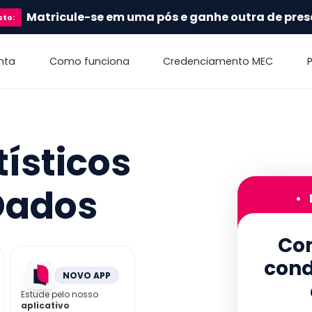
Matricule-se em uma pós e ganhe outra de pres
sto
:
nta
Como funciona
Credenciamento MEC
ísticos
 Dados
•
Con
cond
NOVO APP
Estude pelo nosso
aplicativo