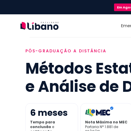
Em
Ago
Eme
PÓS-GRADUAÇÃO A DISTÂNCIA
Métodos Estat
e Análise de
6
meses
Tempo para
Nota Máxima no MEC
conclusão
e
Portaria Nª 1.881 de