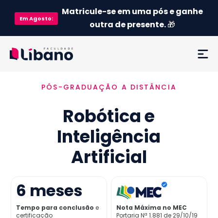
Matricule-se em uma pós e ganhe
Em
Agosto
:
outra de presente.
🎁
PÓS-GRADUAÇÃO A DISTÂNCIA
Ementa
Robótica e
Como funciona
Inteligência
Credenciamento MEC
Artificial
Preço
6
meses
Já sou aluno
Tempo para conclusão
e
Nota Máxima no MEC
certificação
Portaria Nª 1.881 de 29/10/19