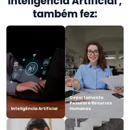
Inteligência Artificial
,
também fez:
Departamento
Pessoal e Recursos
Inteligência Artificial
Humanos