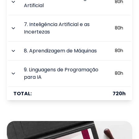
80
h
Artificial
7
.
Inteligência Artificial e as
80
h
Incertezas
8
.
Aprendizagem de Máquinas
80
h
9
.
Linguagens de Programação
80
h
para IA
TOTAL:
720
h