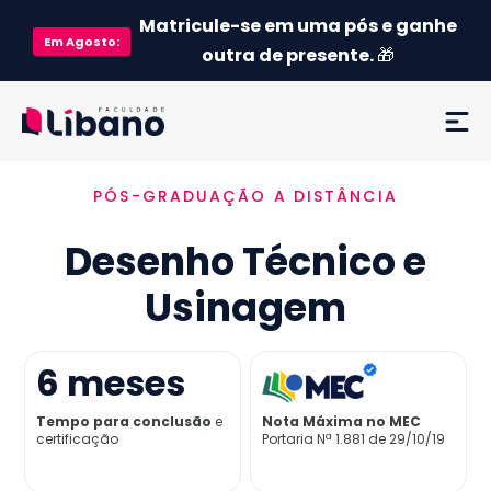
Matricule-se em uma pós e ganhe
Em
Agosto
:
outra de presente.
🎁
PÓS-GRADUAÇÃO A DISTÂNCIA
Ementa
Desenho Técnico e
Como funciona
Usinagem
Credenciamento MEC
6
meses
Preço
Tempo para conclusão
e
Nota Máxima no MEC
certificação
Portaria Nª 1.881 de 29/10/19
Já sou aluno