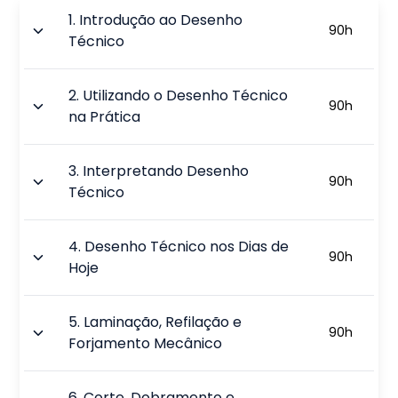
1
.
Introdução ao Desenho
90
h
Técnico
2
.
Utilizando o Desenho Técnico
90
h
na Prática
3
.
Interpretando Desenho
90
h
Técnico
4
.
Desenho Técnico nos Dias de
90
h
Hoje
5
.
Laminação, Refilação e
90
h
Forjamento Mecânico
6
.
Corte, Dobramento e