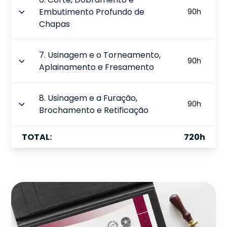
Embutimento Profundo de
90
h
Chapas
7
.
Usinagem e o Torneamento,
90
h
Aplainamento e Fresamento
8
.
Usinagem e a Furação,
90
h
Brochamento e Retificação
TOTAL:
720
h