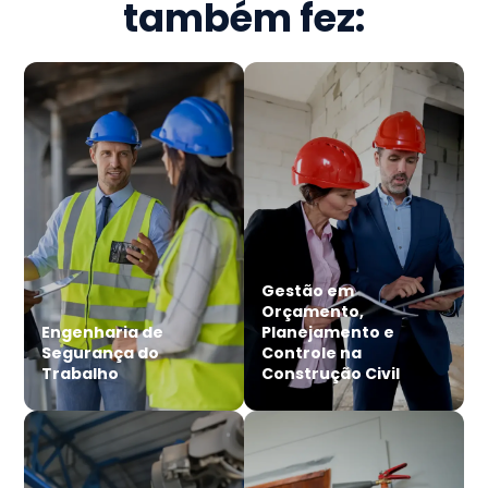
também fez:
Gestão em
Orçamento,
Engenharia de
Planejamento e
Segurança do
Controle na
Trabalho
Construção Civil