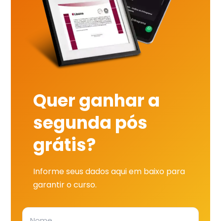
Quer ganhar a
segunda pós
grátis?
Informe seus dados aqui em baixo para
garantir o curso.