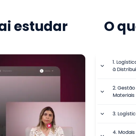
i estudar
O qu
1
.
Logísti
à Distribu
2
.
Gestão 
Materiais
3
.
Logísti
4
.
Modais