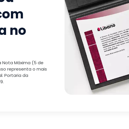
 com
a no
 a Nota Máxima (5 de
isso representa o mais
. Portaria da
9.