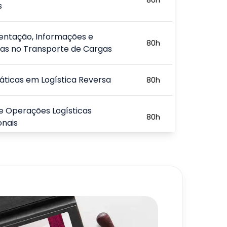
s
ntação, Informações e
80
h
as no Transporte de Cargas
áticas em Logística Reversa
80
h
e Operações Logísticas
80
h
onais
560
h