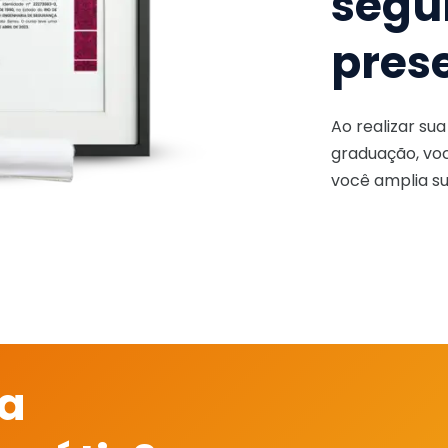
segu
pres
Ao realizar su
graduação, voc
você amplia su
 a