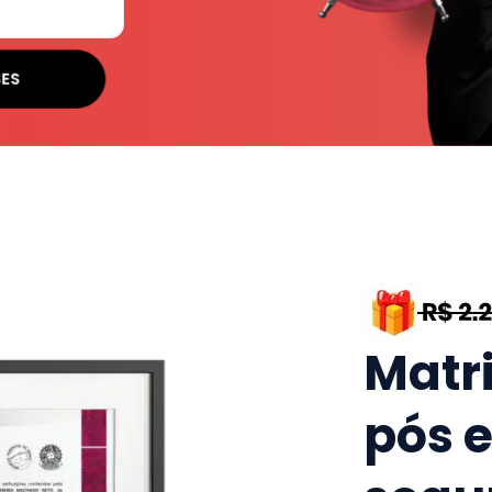
SES
Matr
pós 