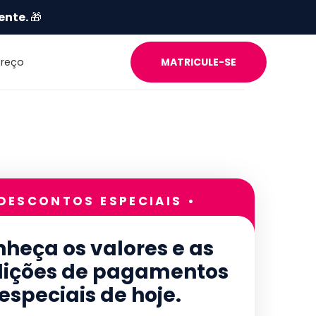
ente.
🎁
Preço
MATRICULE-SE
 DESCONTOS ESPECIAIS •
heça os valores e as
ições de pagamentos
especiais de hoje.