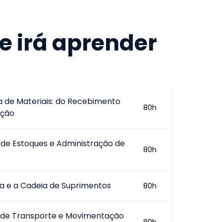
e irá aprender
ca de Materiais: do Recebimento
80
h
ição
de Estoques e Administração de
80
h
ca e a Cadeia de Suprimentos
80
h
 de Transporte e Movimentação
80
h