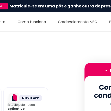
Matricule-se em uma pós e ganhe outra de pres
sto
:
nta
Como funciona
Credenciamento MEC
•
Con
cond
NOVO APP
Estude pelo nosso
aplicativo