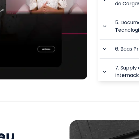
de Carga
5
.
Docume
Tecnologi
6
.
Boas Pr
7
.
Supply 
Internaci
TOTAL:
seu