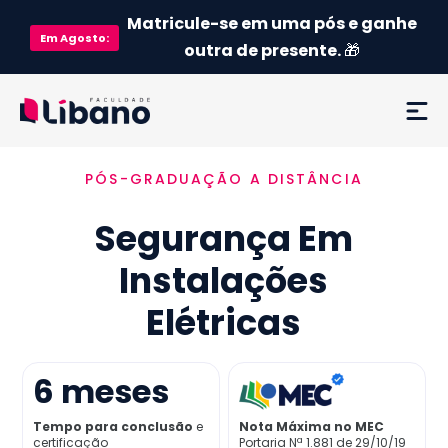
Matricule-se em uma pós e ganhe
Em
Agosto
:
outra de presente.
🎁
PÓS-GRADUAÇÃO A DISTÂNCIA
Ementa
Segurança Em
Como funciona
Instalações
Credenciamento MEC
Elétricas
Preço
6
meses
Já sou aluno
Tempo para conclusão
e
Nota Máxima no MEC
certificação
Portaria Nª 1.881 de 29/10/19