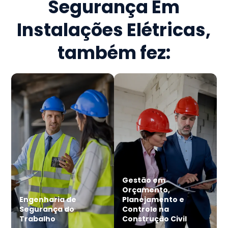
Segurança Em
Instalações Elétricas
,
também fez:
Gestão em
Orçamento,
Engenharia de
Planejamento e
Segurança do
Controle na
Trabalho
Construção Civil