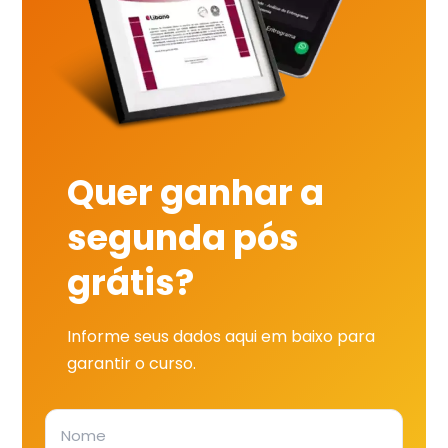
Quer ganhar a
segunda pós
grátis?
Informe seus dados aqui em baixo para
garantir o curso.