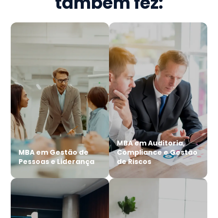
também fez:
MBA em Auditoria,
MBA em Gestão de
Compliance e Gestão
Pessoas e Liderança
de Riscos