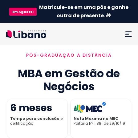
Matricule-se em uma pós e ganhe
Em
Agosto
:
outra de presente.
🎁
PÓS-GRADUAÇÃO A DISTÂNCIA
Ementa
MBA em Gestão de
Como funciona
Negócios
Credenciamento MEC
6
meses
Preço
Tempo para conclusão
e
Nota Máxima no MEC
certificação
Portaria Nª 1.881 de 29/10/19
Já sou aluno